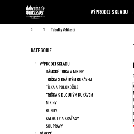
K
Přejít
na
o
VÝPRODEJ SKLADU
obsah
Zpět
Zpět
š
do obchodu
do obchodu
í
Domů
Tabulky Velikosti
k
P
o
Přeskočit
Kategorie
s
kategorie
t
VÝPRODEJ SKLADU
r
DÁMSKÉ TRIKA A MIKINY
a
TRIČKA S KRÁTKÝM RUKÁVEM
n
i
TÍLKA A POLOKOČILE
n
TRIČKA S DLOUHÝM RUKÁVEM
í
MIKINY
p
BUNDY
a
KALHOTY A KRAŤASY
n
SOUPRAVY
e
PÁNSKÉ