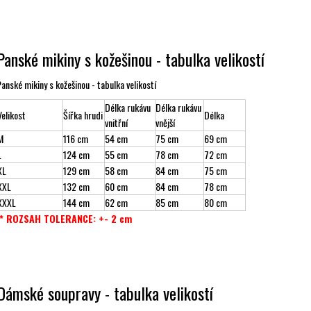
ů
Panské mikiny s kožešinou - tabulka velikostí
Panské mikiny s kožešinou - tabulka velikostí
Délka rukávu
Délka rukávu
Velikost
Šířka hrudi
Délka
vnitřní
vnější
M
116 cm
54 cm
75 cm
69 cm
L
124 cm
55 cm
78 cm
72 cm
XL
129 cm
58 cm
84 cm
75 cm
XXL
132 cm
60 cm
84 cm
78 cm
XXXL
144 cm
62 cm
85 cm
80 cm
* ROZSAH TOLERANCE: +- 2 cm
Dámské soupravy - tabulka velikostí