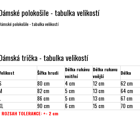
Dámské polokošile - tabulka velikostí
Dámské polokošile - tabulka velikostí
Dámská trička - tabulka velikostí
Délka rukávu
Délka rukavu
Velikost
Šířka hrudi
Délka
vnitřní
vnější
S
80 cm
4 cm
12 cm
62 cm
M
82 cm
5 cm
13 cm
64 cm
L
86 cm
5 cm
13 cm
67 cm
XL
90 cm
6 cm
15 cm
70 cm
* ROZSAH TOLERANCE: +- 2 cm