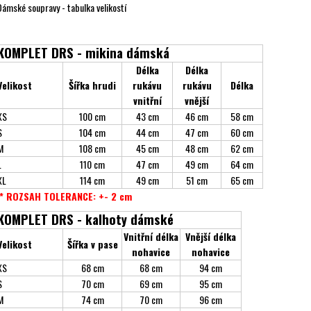
Dámské soupravy - tabulka velikostí
KOMPLET DRS - mikina dámská
Délka
Délka
Velikost
Šířka hrudi
rukávu
rukávu
Délka
vnitřní
vnější
XS
100 cm
43 cm
46 cm
58 cm
S
104 cm
44 cm
47 cm
60 cm
M
108 cm
45 cm
48 cm
62 cm
L
110 cm
47 cm
49 cm
64 cm
XL
114 cm
49 cm
51 cm
65 cm
* ROZSAH TOLERANCE: +- 2 cm
KOMPLET DRS - kalhoty dámské
Vnitřní délka
Vnější délka
Velikost
Šířka v pase
nohavice
nohavice
XS
68 cm
68 cm
94 cm
S
70 cm
69 cm
95 cm
M
74 cm
70 cm
96 cm