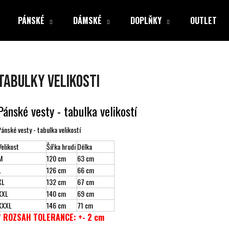
PÁNSKÉ
DÁMSKÉ
DOPLŇKY
OUTLET
Co potřebujete najít?
Tabulky Velikosti
HLEDAT
V
Pánské vesty - tabulka velikostí
ý
Pánské vesty - tabulka velikostí
p
Doporučujeme
Velikost
Šířka hrudi
Délka
M
120 cm
63 cm
s
L
126 cm
66 cm
č
XL
132 cm
67 cm
l
XXL
140 cm
69 cm
á
XXXL
146 cm
71 cm
n
* ROZSAH TOLERANCE: +- 2 cm
k