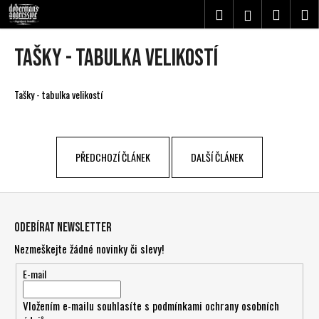
K
Přejít
Hledat
Nákupn
M
Přihlášení
na
o
obsah
Zpět
Zpět
košík
š
Tašky - tabulka velikostí
í
C
k
o
Tašky - tabulka velikostí
p
o
t
PŘEDCHOZÍ ČLÁNEK
DALŠÍ ČLÁNEK
ř
e
Z
b
á
u
Odebírat newsletter
p
j
Nezmeškejte žádné novinky či slevy!
a
e
t
E-mail
t
í
e
Vložením e-mailu souhlasíte s
podmínkami ochrany osobních
n