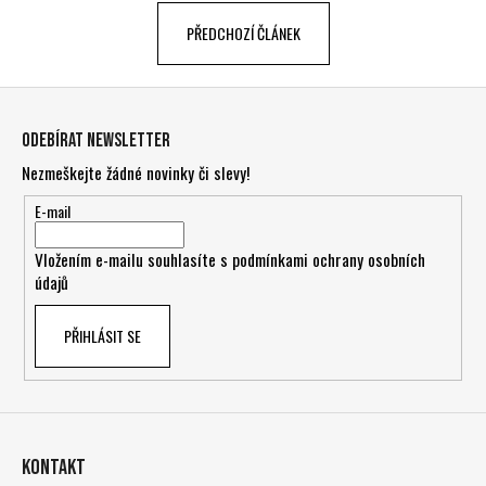
a
PŘEDCHOZÍ ČLÁNEK
j
í
Z
t
á
?
Odebírat newsletter
p
Nezmeškejte žádné novinky či slevy!
a
t
E-mail
í
HLEDAT
Vložením e-mailu souhlasíte s
podmínkami ochrany osobních
údajů
PŘIHLÁSIT SE
D
o
p
o
r
Kontakt
u