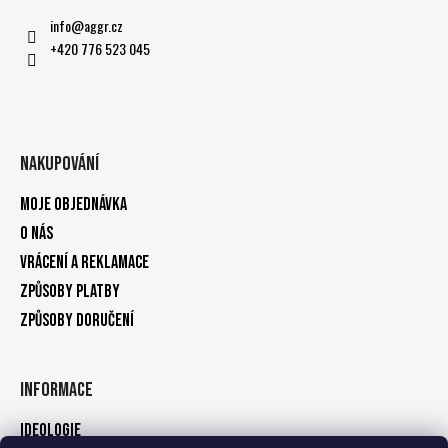
č
info
@
aggr.cz
u
j
+420 776 523 045
e
m
e
Nakupování
Moje objednávka
O nás
Vrácení a reklamace
Způsoby platby
Způsoby doručení
Informace
Ideologie