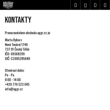
K
Přejít
Hledat
Nákupn
M
Přihlášení
na
o
obsah
Zpět
Zpět
košík
š
Kontakty
í
C
k
o
Provozovatelem obchodu aggr.cz je:
p
Marta Ryborz
Nová Tovární 1746
o
737 01 Český Těšín
t
IČO: 09368299
ř
DIČ: CZ685285648
e
Otevírací doba:
b
Po - Pa
u
8:00 - 14:00
j
+420 776 523 045
info@aggr.cz
e
t
e
n