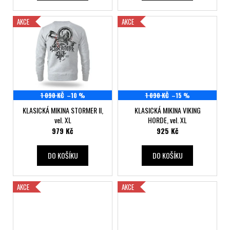
t
ů
AKCE
AKCE
1 090 KČ
–10 %
1 090 KČ
–15 %
KLASICKÁ MIKINA STORMER II,
KLASICKÁ MIKINA VIKING
vel. XL
HORDE, vel. XL
979 Kč
925 Kč
DO KOŠÍKU
DO KOŠÍKU
AKCE
AKCE