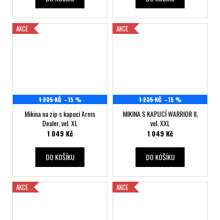
AKCE
AKCE
1 235 KČ
–15 %
1 235 KČ
–15 %
Mikina na zip s kapucí Arms
MIKINA S KAPUCÍ WARRIOR II,
Dealer, vel. XL
vel. XXL
1 049 Kč
1 049 Kč
DO KOŠÍKU
DO KOŠÍKU
AKCE
AKCE