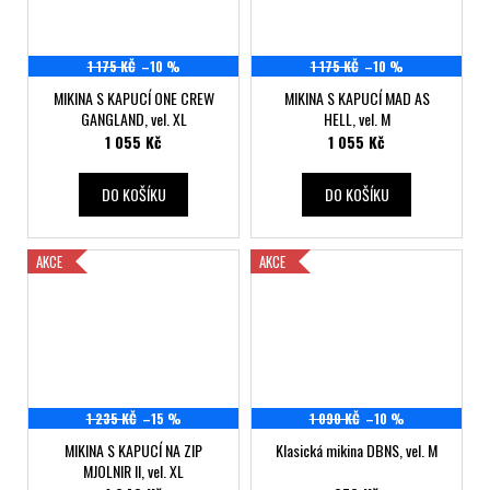
1 175 KČ
–10 %
1 175 KČ
–10 %
MIKINA S KAPUCÍ ONE CREW
MIKINA S KAPUCÍ MAD AS
GANGLAND, vel. XL
HELL, vel. M
1 055 Kč
1 055 Kč
DO KOŠÍKU
DO KOŠÍKU
AKCE
AKCE
1 235 KČ
–15 %
1 090 KČ
–10 %
MIKINA S KAPUCÍ NA ZIP
Klasická mikina DBNS, vel. M
MJOLNIR II, vel. XL