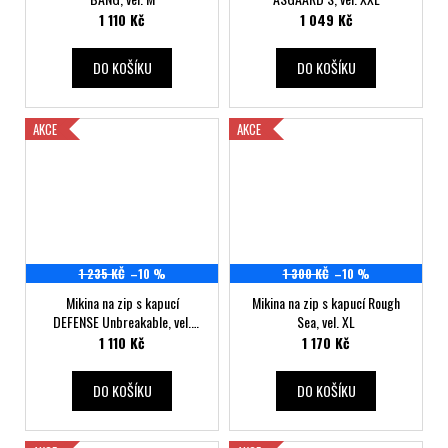
1 110 Kč
1 049 Kč
DO KOŠÍKU
DO KOŠÍKU
AKCE
AKCE
1 235 KČ
–10 %
1 300 KČ
–10 %
Mikina na zip s kapucí
Mikina na zip s kapucí Rough
DEFENSE Unbreakable, vel.
Sea, vel. XL
XXL
1 110 Kč
1 170 Kč
DO KOŠÍKU
DO KOŠÍKU