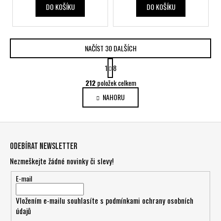
DO KOŠÍKU
DO KOŠÍKU
NAČÍST 30 DALŠÍCH
S
1
8
t
O
r
212
položek celkem
v
á
NAHORU
l
n
k
á
o
d
Z
v
a
á
á
c
Odebírat newsletter
n
p
í
í
Nezmeškejte žádné novinky či slevy!
p
a
r
t
E-mail
v
í
k
Vložením e-mailu souhlasíte s
podmínkami ochrany osobních
y
údajů
v