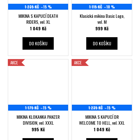
1 235 KČ
–15 %
1 115 KČ
–10 %
MIKINA S KAPUCÍ DEATH
Klasická mikina Basic Logo,
RIDERS, vel. XL
vel. M
1 049 Kč
999 Kč
DO KOŠÍKU
DO KOŠÍKU
AKCE
AKCE
1 175 KČ
–15 %
1 235 KČ
–15 %
MIKINA KLOKANKA PANZER
MIKINA S KAPUCÍ DR
DIVISION, vel. XXXL
WELCOME TO HELL, vel. XXL
995 Kč
1 049 Kč