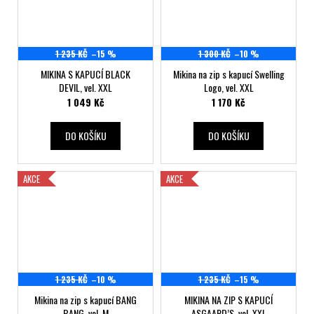
1 235 KČ
–15 %
1 300 KČ
–10 %
MIKINA S KAPUCÍ BLACK
Mikina na zip s kapucí Swelling
DEVIL, vel. XXL
Logo, vel. XXL
1 049 Kč
1 170 Kč
DO KOŠÍKU
DO KOŠÍKU
AKCE
AKCE
1 235 KČ
–10 %
1 235 KČ
–15 %
Mikina na zip s kapucí BANG
MIKINA NA ZIP S KAPUCÍ
BANG, vel. M
ASGAARD’S, vel. XXL