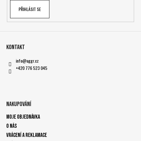
ý
PŘIHLÁSIT SE
p
i
s
u
Kontakt
info
@
aggr.cz
+420 776 523 045
Nakupování
Moje objednávka
O nás
Vrácení a reklamace