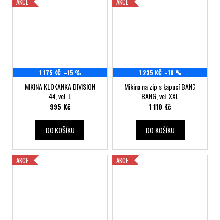
AKCE
AKCE
1 175 KČ
–15 %
1 235 KČ
–10 %
MIKINA KLOKANKA DIVISION
Mikina na zip s kapucí BANG
44, vel. L
BANG, vel. XXL
995 Kč
1 110 Kč
DO KOŠÍKU
DO KOŠÍKU
AKCE
AKCE