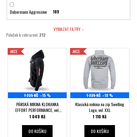
č
u
Dobermans Aggressive
189
j
e
m
VYMAZAT FILTRY
Položek k zobrazení:
212
e
V
AKCE
AKCE
ý
p
i
s
p
1 235 KČ
–15 %
1 235 KČ
–10 %
r
PÁNSKÁ MIKINA KLOKANKA
Klasická mikina na zip Swelling
o
EFFORT PERFORMANCE, vel.
Logo, vel. XXL
d
XXXL
1 049 Kč
1 110 Kč
u
k
DO KOŠÍKU
DO KOŠÍKU