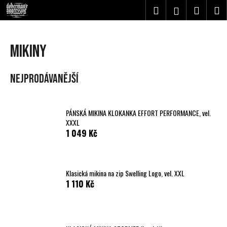
K
Přejít
Hledat
Nákupn
M
Přihlášení
na
o
obsah
Zpět
Zpět
košík
š
í
MIKINY
C
k
o
Nejprodávanější
p
o
t
PÁNSKÁ MIKINA KLOKANKA EFFORT PERFORMANCE, vel.
ř
XXXL
1 049 Kč
e
b
u
j
Klasická mikina na zip Swelling Logo, vel. XXL
1 110 Kč
e
t
e
n