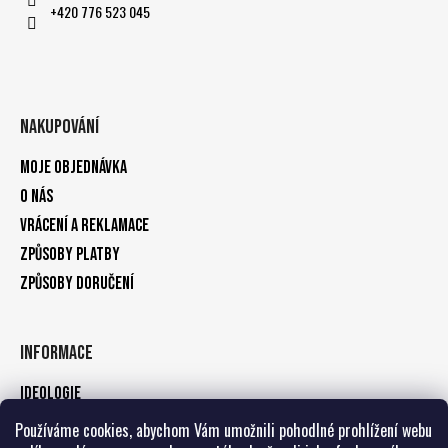
č
+420 776 523 045
u
j
e
m
e
Nakupování
Moje objednávka
O nás
Vrácení a reklamace
Způsoby platby
Způsoby doručení
Informace
Ideologie
Obchodní podmínky
Používáme cookies, abychom Vám umožnili pohodlné prohlížení webu