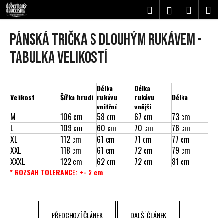
K
Přejít
Hledat
Nákupn
M
Přihlášení
na
o
obsah
Zpět
Zpět
košík
š
Pánská trička s dlouhým rukávem -
í
C
tabulka velikostí
k
o
p
Délka
Délka
o
Velikost
Šířka hrudi
rukávu
rukávu
Délka
t
vnitřní
vnější
ř
M
106 cm
58 cm
67 cm
73 cm
L
109 cm
60 cm
70 cm
76 cm
e
XL
112 cm
61 cm
71 cm
77 cm
b
XXL
118 cm
61 cm
72 cm
79 cm
u
XXXL
122 cm
62 cm
72 cm
81 cm
j
* ROZSAH TOLERANCE: +- 2 cm
e
t
e
PŘEDCHOZÍ ČLÁNEK
DALŠÍ ČLÁNEK
n