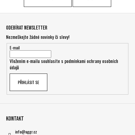
a
j
Z
í
á
Odebírat newsletter
t
p
Nezmeškejte žádné novinky či slevy!
?
a
t
E-mail
í
Vložením e-mailu souhlasíte s
podmínkami ochrany osobních
údajů
HLEDAT
PŘIHLÁSIT SE
D
o
p
o
Kontakt
r
u
info
@
aggr.cz