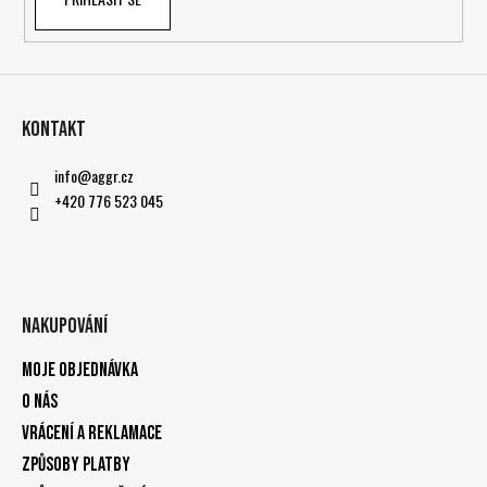
Kontakt
info
@
aggr.cz
+420 776 523 045
Nakupování
Moje objednávka
O nás
Vrácení a reklamace
Způsoby platby