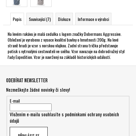
Popis
Související (7)
Diskuze
Informace o výrobci
Na levém rukávu je malá cedulka s logem značky Dobermans Aggressive.
Oblečení je vyrobeno z vysoce kvalitní bavlny o hmotnosti 200g. Na levé
straně hrudi je vzor s norskou vlajkou. Zadní strana trička představuje
potisk s vytrvalými cestovateli ve sněhu. Vzor navazuje na dobrodružný styl
řady Expedition. Vzor je navržený na základě historických událostí.
Z
á
Odebírat newsletter
p
Nezmeškejte žádné novinky či slevy!
a
t
E-mail
í
Vložením e-mailu souhlasíte s
podmínkami ochrany osobních
údajů
PŘIHLÁSIT SE