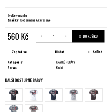
č
u
j
Zvolte variantu
e
Značka:
Dobermans Aggressive
m
e
560 Kč
DO KOŠÍKU
Měrná
cena:
Zeptat se
Hlídat
Sdílet
Kategorie
:
KRÁTKÉ RUKÁVY
Barva
:
Khaki
Další dostupné barvy