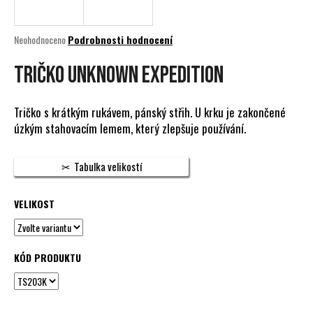
a
j
Průměrné
Neohodnoceno
Podrobnosti hodnocení
í
hodnocení
produktu
TRIČKO UNKNOWN EXPEDITION
t
je
?
0,0
z
Tričko s krátkým rukávem, pánský střih. U krku je zakončené
5
úzkým stahovacím lemem, který zlepšuje používání.
hvězdiček.
HLEDAT
Tabulka velikostí
VELIKOST
D
o
p
KÓD PRODUKTU
o
r
u