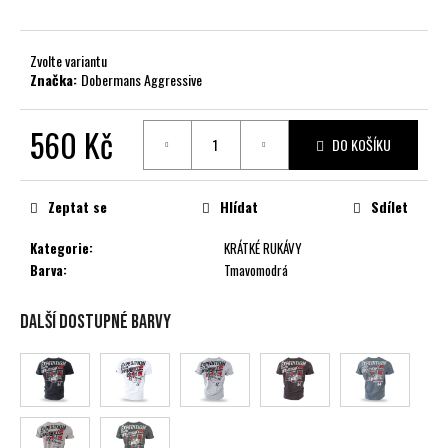
č
u
j
Zvolte variantu
e
Značka:
Dobermans Aggressive
m
e
560 Kč
DO KOŠÍKU
Měrná
cena:
Zeptat se
Hlídat
Sdílet
Kategorie
:
KRÁTKÉ RUKÁVY
Barva
:
Tmavomodrá
Další dostupné barvy