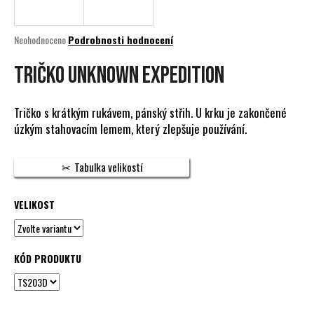
a
j
Průměrné
Neohodnoceno
Podrobnosti hodnocení
í
hodnocení
produktu
TRIČKO UNKNOWN EXPEDITION
t
je
?
0,0
z
Tričko s krátkým rukávem, pánský střih. U krku je zakončené
5
úzkým stahovacím lemem, který zlepšuje používání.
hvězdiček.
HLEDAT
Tabulka velikostí
VELIKOST
D
o
p
KÓD PRODUKTU
o
r
u