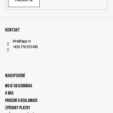
Kontakt
info
@
aggr.cz
+420 776 523 045
Nakupování
Moje objednávka
O nás
Vrácení a reklamace
Způsoby platby