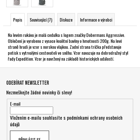
Popis
Související (7)
Diskuze
Informace o výrobci
Na levém rukávu je malá cedulka s logem značky Dobermans Aggressive.
Oblečení je vyrobeno z vysoce kvalitní bavlny o hmotnosti 200g. Na levé
straně hrudi je vzor s norskou vlajkou. Zadní strana trička představuje
potisk s vytrvalými cestovateli ve sněhu. Vzor navazuje na dobrodružný styl
řady Expedition. Vzor je navržený na základě historických událostí.
Z
á
Odebírat newsletter
p
Nezmeškejte žádné novinky či slevy!
a
t
E-mail
í
Vložením e-mailu souhlasíte s
podmínkami ochrany osobních
údajů
PŘIHLÁSIT SE