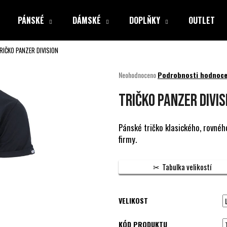
PÁNSKÉ
DÁMSKÉ
DOPLŇKY
OUTLET
RIČKO PANZER DIVISION
Co potřebujete najít?
Průměrné
Neohodnoceno
Podrobnosti hodnoce
hodnocení
produktu
HLEDAT
TRIČKO PANZER DIVIS
je
0,0
z
Pánské tričko klasického, rovného
5
firmy.
Doporučujeme
hvězdiček.
Tabulka velikostí
VELIKOST
KÓD PRODUKTU