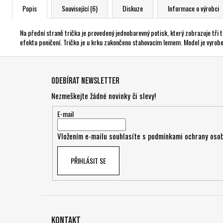
Popis
Související (6)
Diskuze
Informace o výrobci
Na přední straně trička je provedený jednobarevný potisk, který zobrazuje tři ta
efektu poničení. Tričko je u krku zakončeno stahovacím lemem. Model je vyrobe
Z
á
Odebírat newsletter
p
Nezmeškejte žádné novinky či slevy!
a
t
E-mail
í
Vložením e-mailu souhlasíte s
podmínkami ochrany osob
PŘIHLÁSIT SE
Kontakt