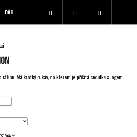
Hledat
Přihlášení
Nákupní
DÁRKOVÝ POUKAZ
Kontakty
košík
ní
ION
 střihu. Má krátký rukáv, na kterém je přišitá cedulka s logem