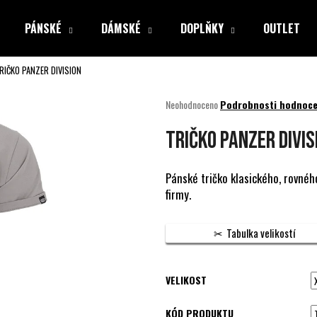
PÁNSKÉ
DÁMSKÉ
DOPLŇKY
OUTLET
RIČKO PANZER DIVISION
Co potřebujete najít?
Průměrné
Neohodnoceno
Podrobnosti hodnoce
hodnocení
produktu
HLEDAT
TRIČKO PANZER DIVIS
je
0,0
z
Pánské tričko klasického, rovného
5
firmy.
Doporučujeme
hvězdiček.
Tabulka velikostí
VELIKOST
KÓD PRODUKTU