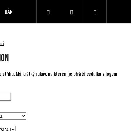
Hledat
Přihlášení
Nákupní
DÁRKOVÝ POUKAZ
Kontakty
košík
ní
ION
 střihu. Má krátký rukáv, na kterém je přišitá cedulka s logem