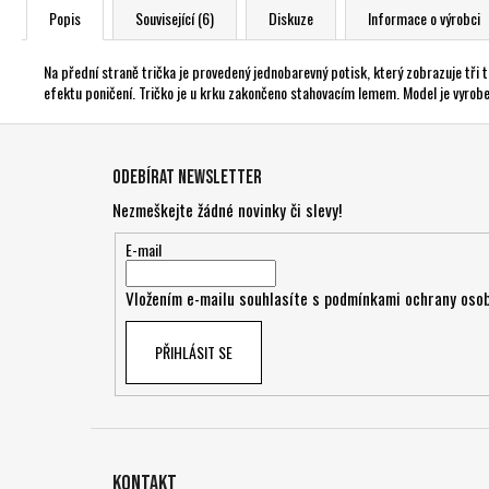
Popis
Související (6)
Diskuze
Informace o výrobci
Na přední straně trička je provedený jednobarevný potisk, který zobrazuje tři ta
efektu poničení. Tričko je u krku zakončeno stahovacím lemem. Model je vyrobe
Z
á
Odebírat newsletter
p
Nezmeškejte žádné novinky či slevy!
a
t
E-mail
í
Vložením e-mailu souhlasíte s
podmínkami ochrany osob
PŘIHLÁSIT SE
Kontakt