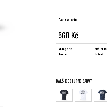
Zvolte variantu
560 Kč
Měrná
cena:
Kategorie
:
KRÁTKÉ R
Barva
:
Béžová
Další dostupné barvy