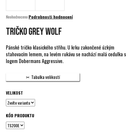
a
j
Průměrné
Neohodnoceno
Podrobnosti hodnocení
í
hodnocení
produktu
TRIČKO GREY WOLF
t
je
?
0,0
z
Pánské tričko klasického střihu. U krku zakončené úzkým
5
stahovacím lemem, na levém rukávu se nachází malá cedulka s
hvězdiček.
logem Dobermans Aggressive.
HLEDAT
Tabulka velikostí
VELIKOST
D
o
p
o
KÓD PRODUKTU
r
u