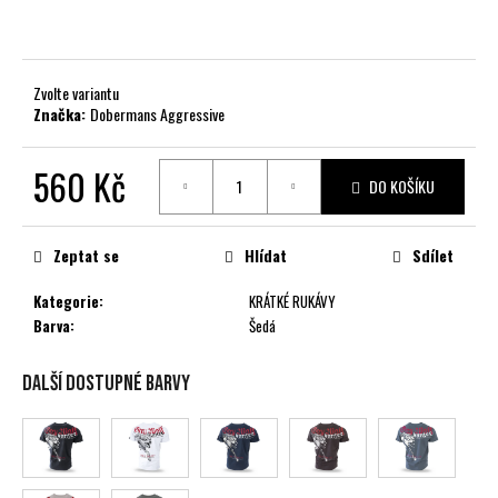
č
u
j
e
Zvolte variantu
m
Značka:
Dobermans Aggressive
e
560 Kč
DO KOŠÍKU
Měrná
cena:
Zeptat se
Hlídat
Sdílet
Kategorie
:
KRÁTKÉ RUKÁVY
Barva
:
Šedá
Další dostupné barvy