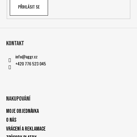
PŘIHLÁSIT SE
Kontakt
info
@
aggr.cz
+420 776 523 045
Nakupování
Moje objednávka
O nás
Vrácení a reklamace