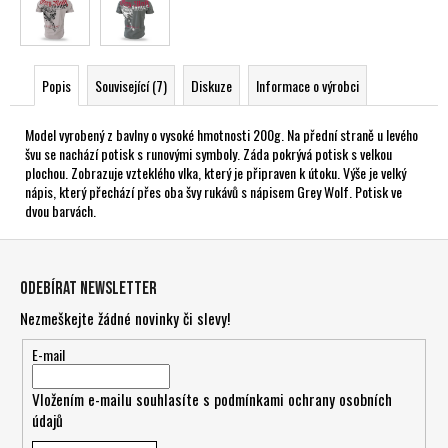
Popis
Související (7)
Diskuze
Informace o výrobci
Model vyrobený z bavlny o vysoké hmotnosti 200g. Na přední straně u levého
švu se nachází potisk s runovými symboly. Záda pokrývá potisk s velkou
plochou. Zobrazuje vzteklého vlka, který je připraven k útoku. Výše je velký
nápis, který přechází přes oba švy rukávů s nápisem Grey Wolf. Potisk ve
dvou barvách.
Z
á
Odebírat newsletter
p
Nezmeškejte žádné novinky či slevy!
a
t
E-mail
í
Vložením e-mailu souhlasíte s
podmínkami ochrany osobních
údajů