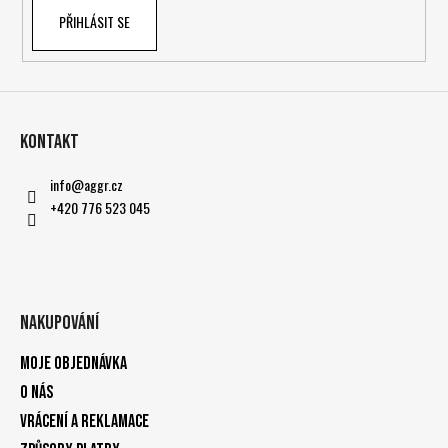
PŘIHLÁSIT SE
Kontakt
info
@
aggr.cz
+420 776 523 045
Nakupování
Moje objednávka
O nás
Vrácení a reklamace