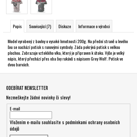
Popis
Související (7)
Diskuze
Informace o výrobci
Model vyrobený z bavlny o vysoké hmotnosti 200g. Na přední straně u levého
švu se nachází potisk s runovými symboly. Záda pokrývá potisk s velkou
plochou. Zobrazuje vzteklého vlka, který je připraven k útoku. Výše je velký
nápis, který přechází přes oba švy rukávů s nápisem Grey Wolf. Potisk ve
dvou barvách.
Z
á
Odebírat newsletter
p
Nezmeškejte žádné novinky či slevy!
a
t
E-mail
í
Vložením e-mailu souhlasíte s
podmínkami ochrany osobních
údajů