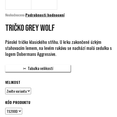
a
j
Průměrné
Neohodnoceno
Podrobnosti hodnocení
í
hodnocení
produktu
TRIČKO GREY WOLF
t
je
?
0,0
z
Pánské tričko klasického střihu. U krku zakončené úzkým
5
stahovacím lemem, na levém rukávu se nachází malá cedulka s
hvězdiček.
logem Dobermans Aggressive.
HLEDAT
Tabulka velikostí
VELIKOST
D
o
p
o
KÓD PRODUKTU
r
u