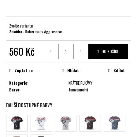
č
u
j
e
Zvolte variantu
m
Značka:
Dobermans Aggressive
e
560 Kč
DO KOŠÍKU
Měrná
cena:
Zeptat se
Hlídat
Sdílet
Kategorie
:
KRÁTKÉ RUKÁVY
Barva
:
Tmavomodrá
Další dostupné barvy