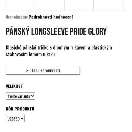
a
j
Průměrné
Neohodnoceno
Podrobnosti hodnocení
í
hodnocení
produktu
PÁNSKÝ LONGSLEEVE PRIDE GLORY
t
je
?
0,0
z
Klasické pánské tričko s dlouhým rukávem a elastickým
5
stahovacím lemem u krku.
hvězdiček.
HLEDAT
Tabulka velikostí
VELIKOST
D
o
p
KÓD PRODUKTU
o
r
u