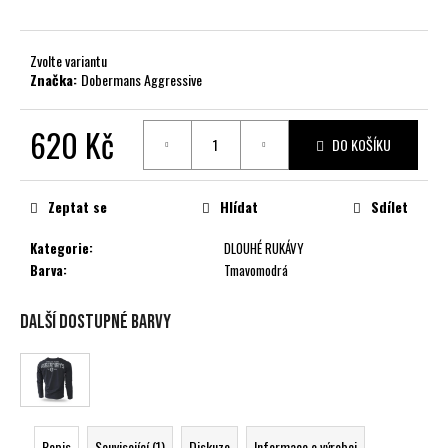
č
u
j
Zvolte variantu
e
Značka:
Dobermans Aggressive
m
e
620 Kč
DO KOŠÍKU
Měrná
cena:
Zeptat se
Hlídat
Sdílet
Kategorie
:
DLOUHÉ RUKÁVY
Barva
:
Tmavomodrá
Další dostupné barvy
Popis
Související (1)
Diskuze
Informace o výrobci