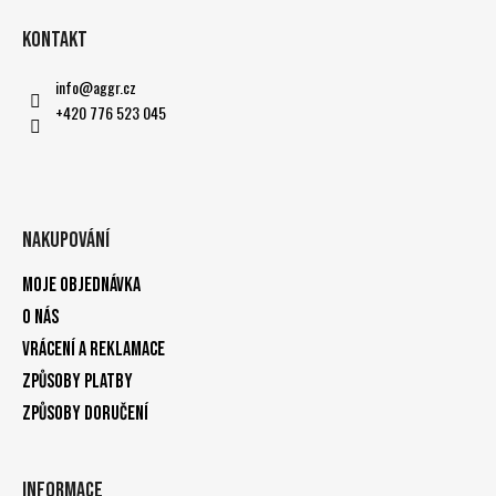
Kontakt
info
@
aggr.cz
+420 776 523 045
Nakupování
Moje objednávka
O nás
Vrácení a reklamace
Způsoby platby
Způsoby doručení
Informace