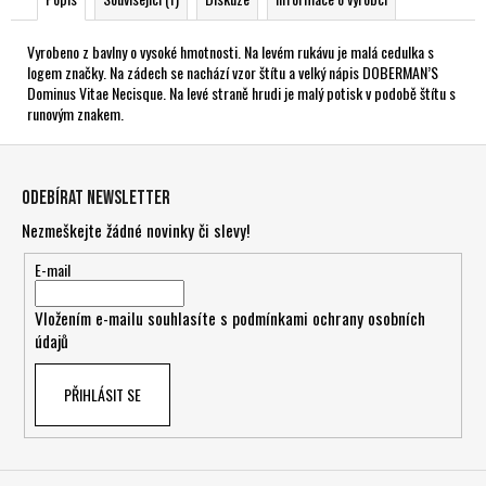
Vyrobeno z bavlny o vysoké hmotnosti. Na levém rukávu je malá cedulka s
logem značky. Na zádech se nachází vzor štítu a velký nápis DOBERMAN’S
Dominus Vitae Necisque. Na levé straně hrudi je malý potisk v podobě štítu s
runovým znakem.
Z
á
Odebírat newsletter
p
Nezmeškejte žádné novinky či slevy!
a
t
E-mail
í
Vložením e-mailu souhlasíte s
podmínkami ochrany osobních
údajů
PŘIHLÁSIT SE