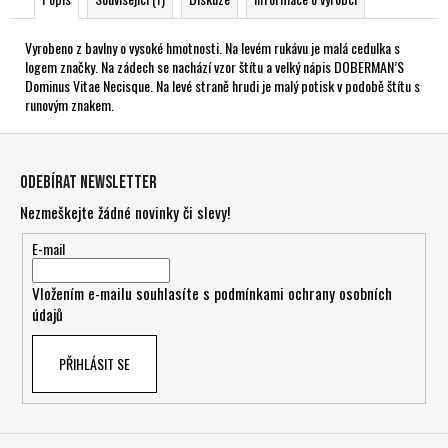
Vyrobeno z bavlny o vysoké hmotnosti. Na levém rukávu je malá cedulka s
logem značky. Na zádech se nachází vzor štítu a velký nápis DOBERMAN’S
Dominus Vitae Necisque. Na levé straně hrudi je malý potisk v podobě štítu s
runovým znakem.
Z
á
Odebírat newsletter
p
Nezmeškejte žádné novinky či slevy!
a
t
E-mail
í
Vložením e-mailu souhlasíte s
podmínkami ochrany osobních
údajů
PŘIHLÁSIT SE