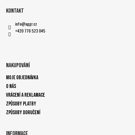
Kontakt
info
@
aggr.cz
+420 776 523 045
Nakupování
Moje objednávka
O nás
Vrácení a reklamace
Způsoby platby
Způsoby doručení
Informace