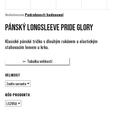
a
j
Průměrné
Neohodnoceno
Podrobnosti hodnocení
í
hodnocení
produktu
PÁNSKÝ LONGSLEEVE PRIDE GLORY
t
je
?
0,0
z
Klasické pánské tričko s dlouhým rukávem a elastickým
5
stahovacím lemem u krku.
hvězdiček.
HLEDAT
Tabulka velikostí
VELIKOST
D
o
p
KÓD PRODUKTU
o
r
u