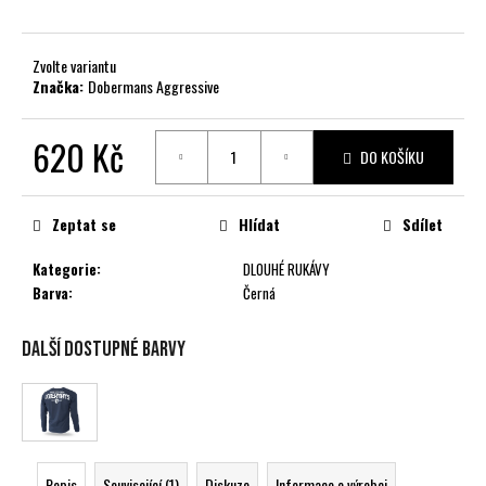
č
u
j
Zvolte variantu
e
Značka:
Dobermans Aggressive
m
e
620 Kč
DO KOŠÍKU
Měrná
cena:
Zeptat se
Hlídat
Sdílet
Kategorie
:
DLOUHÉ RUKÁVY
Barva
:
Černá
Další dostupné barvy
Popis
Související (1)
Diskuze
Informace o výrobci