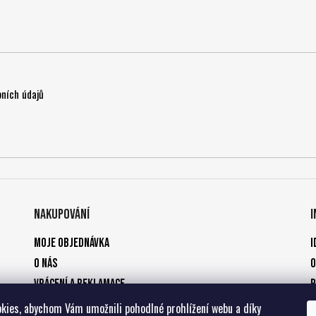
ních údajů
Nakupování
Moje objednávka
I
O nás
O
Vrácení a reklamace
P
Způsoby platby
kies, abychom Vám umožnili pohodlné prohlížení webu a díky