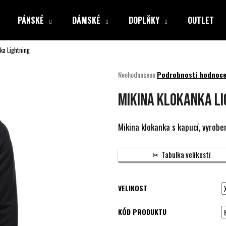
PÁNSKÉ
DÁMSKÉ
DOPLŇKY
OUTLET
ka Lightning
Co potřebujete najít?
Průměrné
Neohodnoceno
Podrobnosti hodnoce
hodnocení
produktu
HLEDAT
Mikina klokanka Li
je
0,0
z
Mikina klokanka s kapucí, vyrobe
5
Doporučujeme
hvězdiček.
Tabulka velikostí
VELIKOST
KÓD PRODUKTU