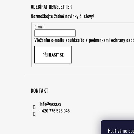
á
Odebírat newsletter
p
Nezmeškejte žádné novinky či slevy!
a
t
E-mail
í
Vložením e-mailu souhlasíte s
podmínkami ochrany osob
PŘIHLÁSIT SE
Kontakt
info
@
aggr.cz
+420 776 523 045
Používáme coo