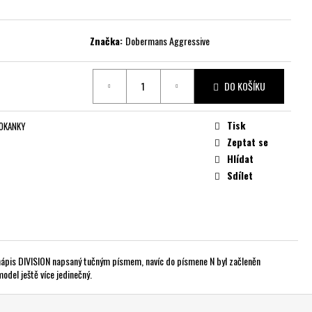
Značka:
Dobermans Aggressive
DO KOŠÍKU
Tisk
LOKANKY
Zeptat se
Hlídat
Sdílet
 nápis DIVISION napsaný tučným písmem, navíc do písmene N byl začleněn
odel ještě více jedinečný.