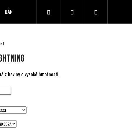
Hledat
Přihlášení
Nákupní
DÁRKOVÝ POUKAZ
Kontakty
košík
ní
ghtning
ná z bavlny o vysoké hmotnosti.