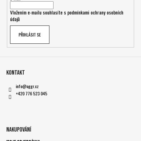
í
Vložením e-mailu souhlasíte s
podmínkami ochrany osobních
údajů
PŘIHLÁSIT SE
Kontakt
info
@
aggr.cz
+420 776 523 045
Nakupování