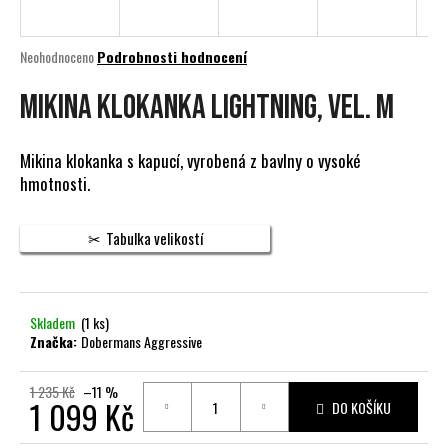
a
j
Průměrné
Neohodnoceno
Podrobnosti hodnocení
í
hodnocení
produktu
Mikina klokanka Lightning, vel. M
t
je
?
0,0
z
Mikina klokanka s kapucí, vyrobená z bavlny o vysoké
5
hmotnosti.
hvězdiček.
HLEDAT
Tabulka velikostí
D
Skladem
(1 ks)
Značka:
Dobermans Aggressive
o
p
o
1 235 Kč
–11 %
1 099 Kč
DO KOŠÍKU
r
u
Měrná