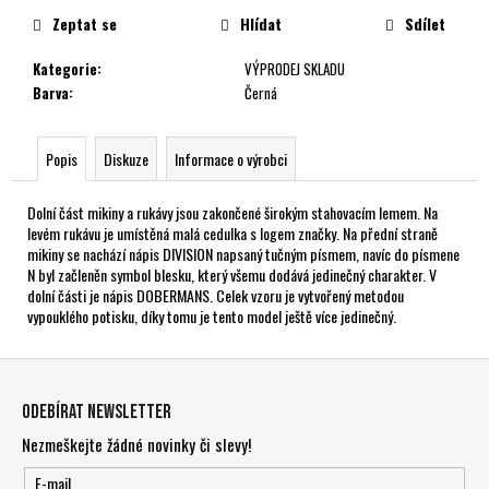
č
cena:
Zeptat se
Hlídat
Sdílet
u
j
Kategorie
:
VÝPRODEJ SKLADU
e
Barva
:
Černá
m
e
Popis
Diskuze
Informace o výrobci
Dolní část mikiny a rukávy jsou zakončené širokým stahovacím lemem. Na
levém rukávu je umístěná malá cedulka s logem značky. Na přední straně
mikiny se nachází nápis DIVISION napsaný tučným písmem, navíc do písmene
N byl začleněn symbol blesku, který všemu dodává jedinečný charakter. V
dolní části je nápis DOBERMANS. Celek vzoru je vytvořený metodou
vypouklého potisku, díky tomu je tento model ještě více jedinečný.
Z
á
Odebírat newsletter
p
Nezmeškejte žádné novinky či slevy!
a
t
E-mail