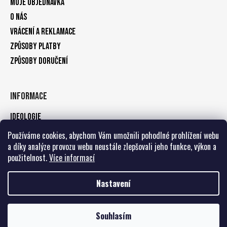
Moje objednávka
O nás
Vrácení a reklamace
Způsoby platby
Způsoby doručení
Informace
Ideologie
Obchodní podmínky
Používáme cookies, abychom Vám umožnili pohodlné prohlížení webu
a díky analýze provozu webu neustále zlepšovali jeho funkce, výkon a
Podmínky ochrany osobních údajů
použitelnost.
Více informací
Kontakty
Nastavení
Vytvořil Shoptet
Copyright 2026
Dobermans Aggressive - firemní prodejna
. Všechna
Souhlasím
práva vyhrazena.