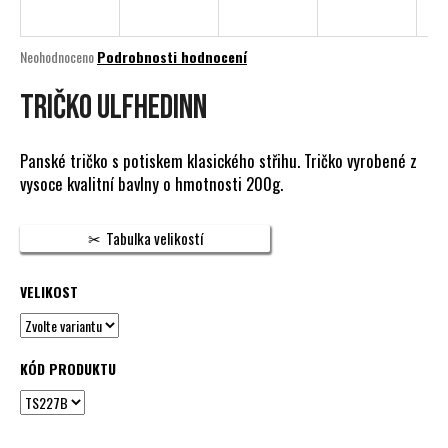
a
j
Průměrné
Neohodnoceno
Podrobnosti hodnocení
í
hodnocení
produktu
TRIČKO ULFHEDINN
t
je
?
0,0
z
Panské tričko s potiskem klasického střihu. Tričko vyrobené z
5
vysoce kvalitní bavlny o hmotnosti 200g.
hvězdiček.
HLEDAT
Tabulka velikostí
VELIKOST
D
o
p
KÓD PRODUKTU
o
r
u