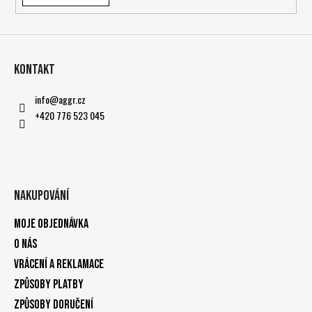
Kontakt
info
@
aggr.cz
+420 776 523 045
Nakupování
Moje objednávka
O nás
Vrácení a reklamace
Způsoby platby
Způsoby doručení