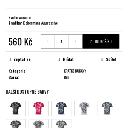
č
u
j
Zvolte variantu
e
Značka:
Dobermans Aggressive
m
e
560 Kč
DO KOŠÍKU
Měrná
cena:
Zeptat se
Hlídat
Sdílet
Kategorie
:
KRÁTKÉ RUKÁVY
Barva
:
Bílá
Další dostupné barvy