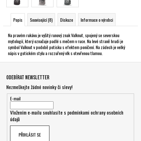
Popis
Související (8)
Diskuze
Informace o výrobci
Na pravém rukávu je vyšitý runový znak Valknut, spojený se severskou
mytologií, který označuje padlé s mečem v ruce. Na levé straně hrudi je
symbol Valknut v podobě potisku s efektem poničení. Na zádech je velký
nápis v gotickém stylu a rozzuřený vlk s otevřenou tlamou.
Z
á
Odebírat newsletter
p
Nezmeškejte žádné novinky či slevy!
a
t
E-mail
í
Vložením e-mailu souhlasíte s
podmínkami ochrany osobních
údajů
PŘIHLÁSIT SE