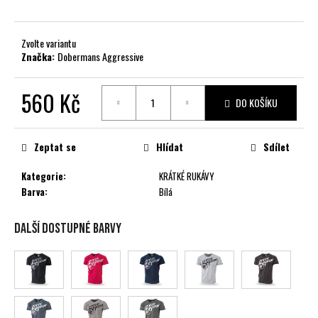
č
u
j
Zvolte variantu
e
Značka:
Dobermans Aggressive
m
e
560 Kč
DO KOŠÍKU
Měrná
cena:
Zeptat se
Hlídat
Sdílet
Kategorie
:
KRÁTKÉ RUKÁVY
Barva
:
Bílá
Další dostupné barvy