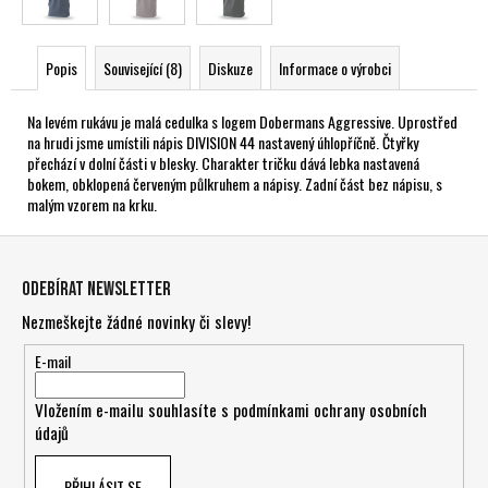
Popis
Související (8)
Diskuze
Informace o výrobci
Na levém rukávu je malá cedulka s logem Dobermans Aggressive. Uprostřed
na hrudi jsme umístili nápis DIVISION 44 nastavený úhlopříčně. Čtyřky
přechází v dolní části v blesky. Charakter tričku dává lebka nastavená
bokem, obklopená červeným půlkruhem a nápisy. Zadní část bez nápisu, s
malým vzorem na krku.
Z
á
Odebírat newsletter
p
Nezmeškejte žádné novinky či slevy!
a
t
E-mail
í
Vložením e-mailu souhlasíte s
podmínkami ochrany osobních
údajů
PŘIHLÁSIT SE