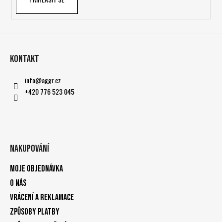
Kontakt
info
@
aggr.cz
+420 776 523 045
Nakupování
Moje objednávka
O nás
Vrácení a reklamace
Způsoby platby