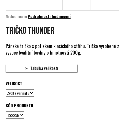
a
j
Průměrné
Neohodnoceno
Podrobnosti hodnocení
í
hodnocení
produktu
TRIČKO THUNDER
t
je
?
0,0
z
Pánské tričko s potiskem klasického střihu. Tričko vyrobené z
5
vysoce kvalitní bavlny o hmotnosti 200g.
hvězdiček.
HLEDAT
Tabulka velikostí
VELIKOST
D
o
p
KÓD PRODUKTU
o
r
u