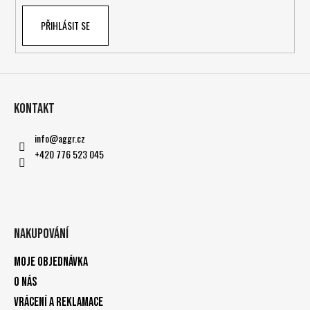
PŘIHLÁSIT SE
Kontakt
info
@
aggr.cz
+420 776 523 045
Nakupování
Moje objednávka
O nás
Vrácení a reklamace