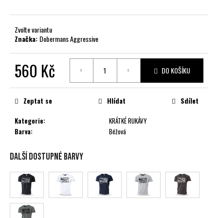
č
u
j
Zvolte variantu
e
Značka:
Dobermans Aggressive
m
e
560 Kč
DO KOŠÍKU
Měrná
cena:
Zeptat se
Hlídat
Sdílet
Kategorie
:
KRÁTKÉ RUKÁVY
Barva
:
Béžová
Další dostupné barvy