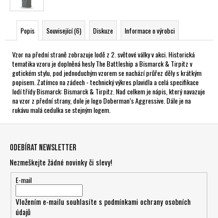
Popis
Související (6)
Diskuze
Informace o výrobci
Vzor na přední straně zobrazuje lodě z 2. světové války v akci. Historická
tematika vzoru je doplněná hesly The Battleship a Bismarck & Tirpitz v
gotickém stylu, pod jednoduchým vzorem se nachází průřez děly s krátkým
popisem. Zatímco na zádech - technický výkres plavidla a celá specifikace
lodí třídy Bismarck: Bismarck & Tirpitz. Nad celkem je nápis, který navazuje
na vzor z přední strany, dole je logo Doberman’s Aggressive. Dále je na
rukávu malá cedulka se stejným logem.
Z
á
Odebírat newsletter
p
Nezmeškejte žádné novinky či slevy!
a
t
E-mail
í
Vložením e-mailu souhlasíte s
podmínkami ochrany osobních
údajů