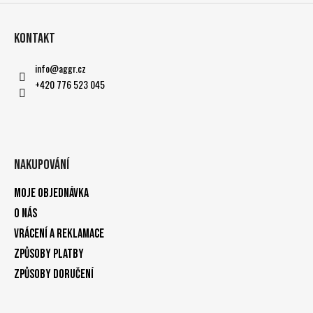
Kontakt
info
@
aggr.cz
+420 776 523 045
Nakupování
Moje objednávka
O nás
Vrácení a reklamace
Způsoby platby
Způsoby doručení