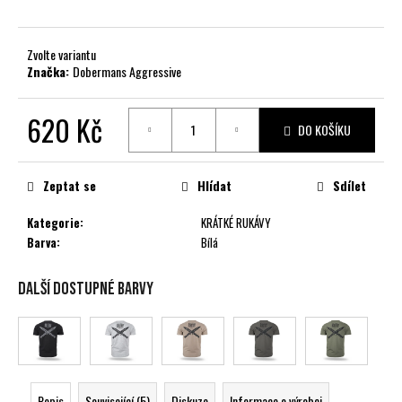
č
u
j
Zvolte variantu
e
Značka:
Dobermans Aggressive
m
e
620 Kč
DO KOŠÍKU
Měrná
cena:
Zeptat se
Hlídat
Sdílet
Kategorie
:
KRÁTKÉ RUKÁVY
Barva
:
Bílá
Další dostupné barvy
Popis
Související (5)
Diskuze
Informace o výrobci