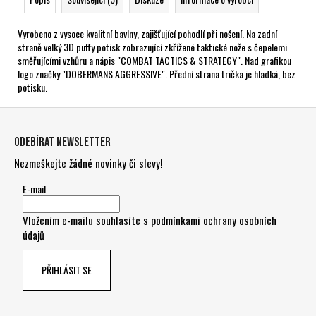
Vyrobeno z vysoce kvalitní bavlny, zajišťující pohodlí při nošení. Na zadní
straně velký 3D puffy potisk zobrazující zkřížené taktické nože s čepelemi
směřujícími vzhůru a nápis "COMBAT TACTICS & STRATEGY". Nad grafikou
logo značky "DOBERMANS AGGRESSIVE". Přední strana trička je hladká, bez
potisku.
Z
á
Odebírat newsletter
p
Nezmeškejte žádné novinky či slevy!
a
t
E-mail
í
Vložením e-mailu souhlasíte s
podmínkami ochrany osobních
údajů
PŘIHLÁSIT SE