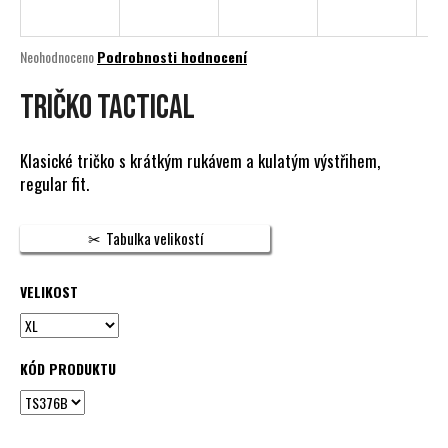
a
j
Průměrné
Neohodnoceno
Podrobnosti hodnocení
í
hodnocení
produktu
Tričko TACTICAL
t
je
?
0,0
z
Klasické tričko s krátkým rukávem a kulatým výstřihem,
5
regular fit.
hvězdiček.
HLEDAT
Tabulka velikostí
VELIKOST
D
o
p
KÓD PRODUKTU
o
r
u