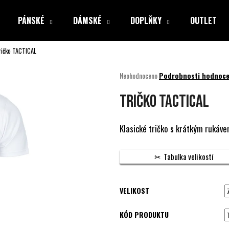
PÁNSKÉ
DÁMSKÉ
DOPLŇKY
OUTLET
ričko TACTICAL
Co potřebujete najít?
Průměrné
Neohodnoceno
Podrobnosti hodnoce
hodnocení
produktu
HLEDAT
Tričko TACTICAL
je
0,0
z
Klasické tričko s krátkým rukávem
5
Doporučujeme
hvězdiček.
Tabulka velikostí
VELIKOST
KÓD PRODUKTU