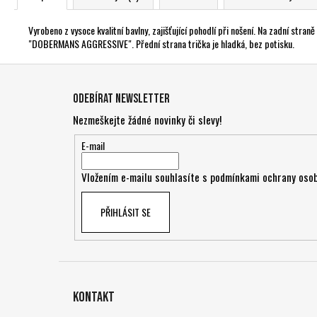
Vyrobeno z vysoce kvalitní bavlny, zajišťující pohodlí při nošení. Na zadní st
"DOBERMANS AGGRESSIVE". Přední strana trička je hladká, bez potisku.
Z
á
Odebírat newsletter
p
Nezmeškejte žádné novinky či slevy!
a
t
E-mail
í
Vložením e-mailu souhlasíte s
podmínkami ochrany osob
PŘIHLÁSIT SE
Kontakt