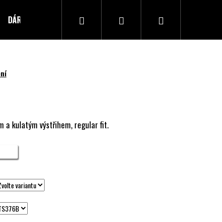
Hledat
Přihlášení
Nákupní
DÁRKOVÝ POUKAZ
Kontakty
košík
ní
 a kulatým výstřihem, regular fit.