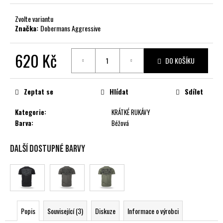
č
u
Zvolte variantu
j
Značka:
Dobermans Aggressive
e
m
620 Kč
e
DO KOŠÍKU
Měrná
cena:
Zeptat se
Hlídat
Sdílet
Kategorie
:
KRÁTKÉ RUKÁVY
Barva
:
Béžová
Další dostupné barvy
Popis
Související (3)
Diskuze
Informace o výrobci