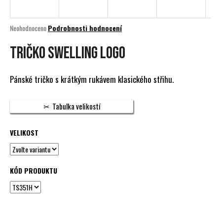
a
j
Průměrné
Neohodnoceno
Podrobnosti hodnocení
í
hodnocení
produktu
Tričko Swelling Logo
t
je
?
0,0
z
Pánské tričko s krátkým rukávem klasického střihu.
5
hvězdiček.
Tabulka velikostí
HLEDAT
VELIKOST
D
o
KÓD PRODUKTU
p
o
r
u