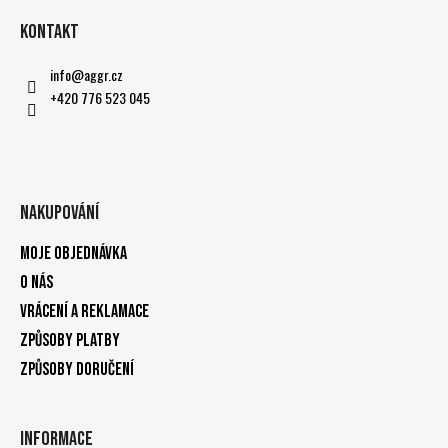
Kontakt
info
@
aggr.cz
+420 776 523 045
Nakupování
Moje objednávka
O nás
Vrácení a reklamace
Způsoby platby
Způsoby doručení
Informace