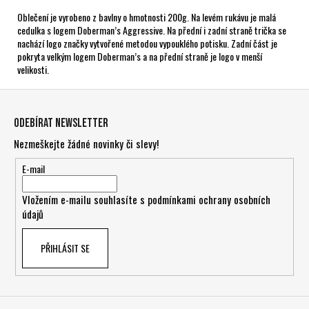
Oblečení je vyrobeno z bavlny o hmotnosti 200g. Na levém rukávu je malá
cedulka s logem Doberman’s Aggressive. Na přední i zadní straně trička se
nachází logo značky vytvořené metodou vypouklého potisku. Zadní část je
pokryta velkým logem Doberman’s a na přední straně je logo v menší
velikosti.
Z
á
Odebírat newsletter
p
Nezmeškejte žádné novinky či slevy!
a
t
E-mail
í
Vložením e-mailu souhlasíte s
podmínkami ochrany osobních
údajů
PŘIHLÁSIT SE