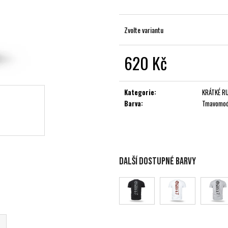
Zvolte variantu
620 Kč
Měrná
cena:
Kategorie
:
KRÁTKÉ R
Barva
:
Tmavomo
Další dostupné barvy