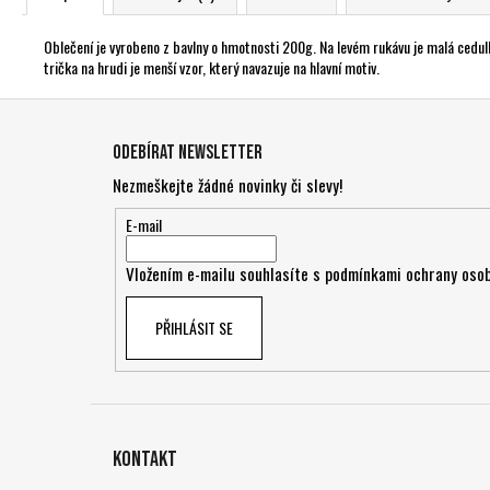
Oblečení je vyrobeno z bavlny o hmotnosti 200g. Na levém rukávu je malá ce
trička na hrudi je menší vzor, který navazuje na hlavní motiv.
Z
á
Odebírat newsletter
p
Nezmeškejte žádné novinky či slevy!
a
t
E-mail
í
Vložením e-mailu souhlasíte s
podmínkami ochrany osob
PŘIHLÁSIT SE
Kontakt