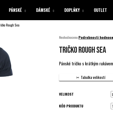
PÁNSKÉ
DÁMSKÉ
DOPLŇKY
OUTLET
ričko Rough Sea
Co potřebujete najít?
Průměrné
Neohodnoceno
Podrobnosti hodnoce
hodnocení
produktu
HLEDAT
Tričko Rough Sea
je
0,0
z
Pánské tričko s krátkým rukávem 
5
Doporučujeme
hvězdiček.
Tabulka velikostí
VELIKOST
KÓD PRODUKTU