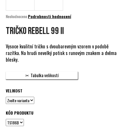
a
j
Průměrné
Neohodnoceno
Podrobnosti hodnocení
í
hodnocení
produktu
TRIČKO REBELL 99 II
t
je
?
0,0
z
Vysoce kvalitní tričko s dvoubarevným vzorem v podobě
5
razítka. Na hrudi nevelký potisk s runovým znakem a dvěma
hvězdiček.
blesky.
HLEDAT
Tabulka velikostí
VELIKOST
D
o
p
o
KÓD PRODUKTU
r
u