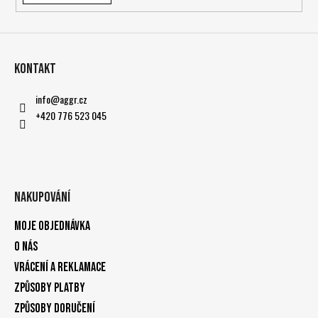
Kontakt
info
@
aggr.cz
+420 776 523 045
Nakupování
Moje objednávka
O nás
Vrácení a reklamace
Způsoby platby
Způsoby doručení