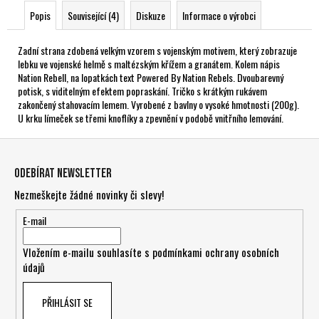
Popis
Související (4)
Diskuze
Informace o výrobci
Zadní strana zdobená velkým vzorem s vojenským motivem, který zobrazuje
lebku ve vojenské helmě s maltézským křížem a granátem. Kolem nápis
Nation Rebell, na lopatkách text Powered By Nation Rebels. Dvoubarevný
potisk, s viditelným efektem popraskání. Tričko s krátkým rukávem
zakončený stahovacím lemem. Vyrobené z bavlny o vysoké hmotnosti (200g).
U krku límeček se třemi knoflíky a zpevnění v podobě vnitřního lemování.
Z
á
Odebírat newsletter
p
Nezmeškejte žádné novinky či slevy!
a
t
E-mail
í
Vložením e-mailu souhlasíte s
podmínkami ochrany osobních
údajů
PŘIHLÁSIT SE