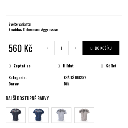
č
u
j
e
Zvolte variantu
m
Značka:
Dobermans Aggressive
e
560 Kč
DO KOŠÍKU
Měrná
cena:
Zeptat se
Hlídat
Sdílet
Kategorie
:
KRÁTKÉ RUKÁVY
Barva
:
Bílá
Další dostupné barvy