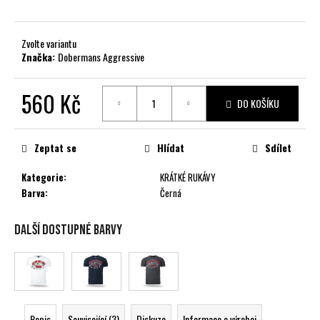
č
u
j
Zvolte variantu
e
Značka:
Dobermans Aggressive
m
e
560 Kč
DO KOŠÍKU
Měrná
cena:
Zeptat se
Hlídat
Sdílet
Kategorie
:
KRÁTKÉ RUKÁVY
Barva
:
Černá
Další dostupné barvy
Popis
Související (3)
Diskuze
Informace o výrobci