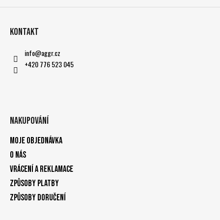
Kontakt
info
@
aggr.cz
+420 776 523 045
Nakupování
Moje objednávka
O nás
Vrácení a reklamace
Způsoby platby
Způsoby doručení