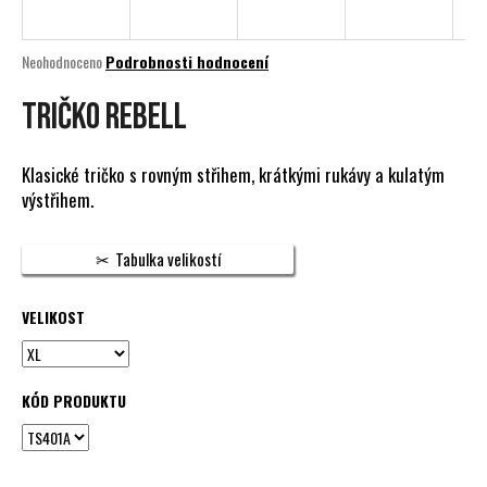
a
j
Průměrné
Neohodnoceno
Podrobnosti hodnocení
í
hodnocení
produktu
Tričko REBELL
t
je
?
0,0
z
Klasické tričko s rovným střihem, krátkými rukávy a kulatým
5
výstřihem.
hvězdiček.
HLEDAT
Tabulka velikostí
VELIKOST
D
o
p
KÓD PRODUKTU
o
r
u