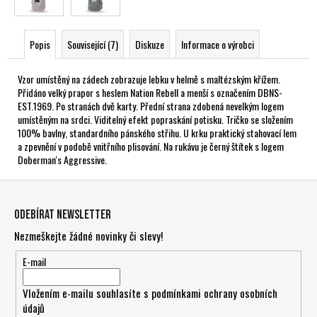
Popis
Související (7)
Diskuze
Informace o výrobci
Vzor umístěný na zádech zobrazuje lebku v helmě s maltézským křížem.
Přidáno velký prapor s heslem Nation Rebell a menší s označením DBNS-
EST.1969. Po stranách dvě karty. Přední strana zdobená nevelkým logem
umístěným na srdci. Viditelný efekt popraskání potisku. Tričko se složením
100% bavlny, standardního pánského střihu. U krku praktický stahovací lem
a zpevnění v podobě vnitřního plisování. Na rukávu je černý štítek s logem
Doberman's Aggressive.
Z
á
Odebírat newsletter
p
Nezmeškejte žádné novinky či slevy!
a
t
E-mail
í
Vložením e-mailu souhlasíte s
podmínkami ochrany osobních
údajů