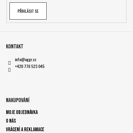
PŘIHLÁSIT SE
Kontakt
info
@
aggr.cz
+420 776 523 045
Nakupování
Moje objednávka
O nás
Vrácení a reklamace