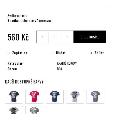
č
u
j
Zvolte variantu
e
Značka:
Dobermans Aggressive
m
e
560 Kč
DO KOŠÍKU
Měrná
cena:
Zeptat se
Hlídat
Sdílet
Kategorie
:
KRÁTKÉ RUKÁVY
Barva
:
Bílá
Další dostupné barvy