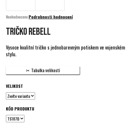
a
j
Průměrné
Neohodnoceno
Podrobnosti hodnocení
í
hodnocení
produktu
TRIČKO REBELL
t
je
?
0,0
z
Vysoce kvalitní tričko s jednobarevným potiskem ve vojenském
5
stylu.
hvězdiček.
HLEDAT
Tabulka velikostí
VELIKOST
D
o
p
KÓD PRODUKTU
o
r
u