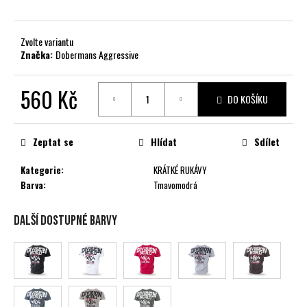
č
u
j
Zvolte variantu
e
Značka:
Dobermans Aggressive
m
e
560 Kč
DO KOŠÍKU
Měrná
cena:
Zeptat se
Hlídat
Sdílet
Kategorie
:
KRÁTKÉ RUKÁVY
Barva
:
Tmavomodrá
Další dostupné barvy