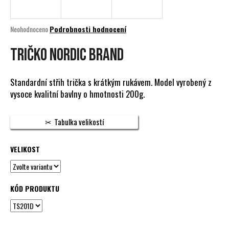
a
j
Průměrné
Neohodnoceno
Podrobnosti hodnocení
í
hodnocení
produktu
TRIČKO NORDIC BRAND
t
je
?
0,0
z
Standardní střih trička s krátkým rukávem. Model vyrobený z
5
vysoce kvalitní bavlny o hmotnosti 200g.
hvězdiček.
HLEDAT
Tabulka velikostí
VELIKOST
D
o
p
KÓD PRODUKTU
o
r
u