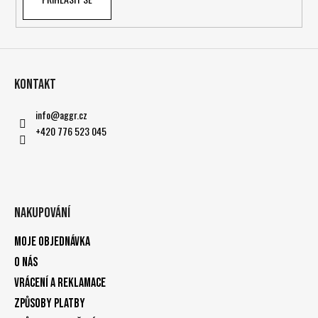
Kontakt
info
@
aggr.cz
+420 776 523 045
Nakupování
Moje objednávka
O nás
Vrácení a reklamace
Způsoby platby