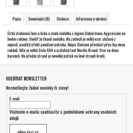
Popis
Související (8)
Diskuze
Informace o výrobci
Úzký stahovací lem u krku a malá cedulka s logem Dobermans Aggressive na
levém rukávu. Uvnitř je tkaná cedulka. Na zádech je velký vzor složený z
nápisů, použitý efekt poničení potisku. Nápis Division přechází přes švy obou
rukávů. Níže je velké číslo 404 a ozdobný text Nordic Brand. Vzor ve dvou
barvách. Na přední straně je nevelký potisk na levé straně hrudi.
Z
á
Odebírat newsletter
p
Nezmeškejte žádné novinky či slevy!
a
t
E-mail
í
Vložením e-mailu souhlasíte s
podmínkami ochrany osobních
údajů
PŘIHLÁSIT SE