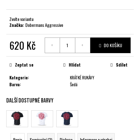
č
u
j
Zvolte variantu
e
Značka:
Dobermans Aggressive
m
e
620 Kč
DO KOŠÍKU
Měrná
cena:
Zeptat se
Hlídat
Sdílet
Kategorie
:
KRÁTKÉ RUKÁVY
Barva
:
Šedá
Další dostupné barvy
Popis
Související (3)
Diskuze
Informace o výrobci