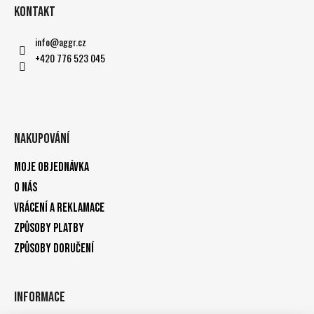
Kontakt
info
@
aggr.cz
+420 776 523 045
Nakupování
Moje objednávka
O nás
Vrácení a reklamace
Způsoby platby
Způsoby doručení
Informace