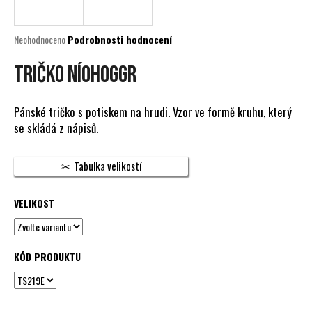
a
j
Průměrné
Neohodnoceno
Podrobnosti hodnocení
í
hodnocení
produktu
TRIČKO NÍOHOGGR
t
je
?
0,0
z
Pánské tričko s potiskem na hrudi. Vzor ve formě kruhu, který
5
se skládá z nápisů.
hvězdiček.
HLEDAT
Tabulka velikostí
VELIKOST
D
o
p
KÓD PRODUKTU
o
r
u