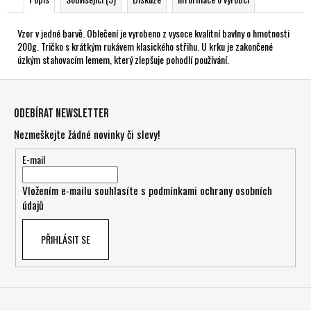
Vzor v jedné barvě. Oblečení je vyrobeno z vysoce kvalitní bavlny o hmotnosti
200g. Tričko s krátkým rukávem klasického střihu. U krku je zakončené
úzkým stahovacím lemem, který zlepšuje pohodlí používání.
Z
á
Odebírat newsletter
p
Nezmeškejte žádné novinky či slevy!
a
t
E-mail
í
Vložením e-mailu souhlasíte s
podmínkami ochrany osobních
údajů
PŘIHLÁSIT SE