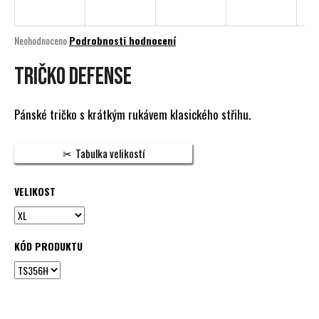
a
j
Průměrné
Neohodnoceno
Podrobnosti hodnocení
í
hodnocení
produktu
Tričko Defense
t
je
?
0,0
z
Pánské tričko s krátkým rukávem klasického střihu.
5
hvězdiček.
Tabulka velikostí
HLEDAT
VELIKOST
D
o
KÓD PRODUKTU
p
o
r
u