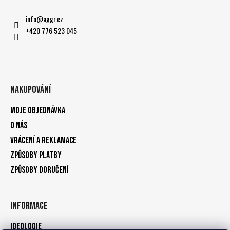
info
@
aggr.cz
+420 776 523 045
Nakupování
Moje objednávka
O nás
Vrácení a reklamace
Způsoby platby
Způsoby doručení
Informace
Ideologie