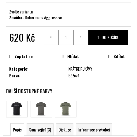
č
u
Zvolte variantu
j
Značka:
Dobermans Aggressive
e
m
620 Kč
e
DO KOŠÍKU
Měrná
cena:
Zeptat se
Hlídat
Sdílet
Kategorie
:
KRÁTKÉ RUKÁVY
Barva
:
Béžová
Další dostupné barvy
Popis
Související (3)
Diskuze
Informace o výrobci