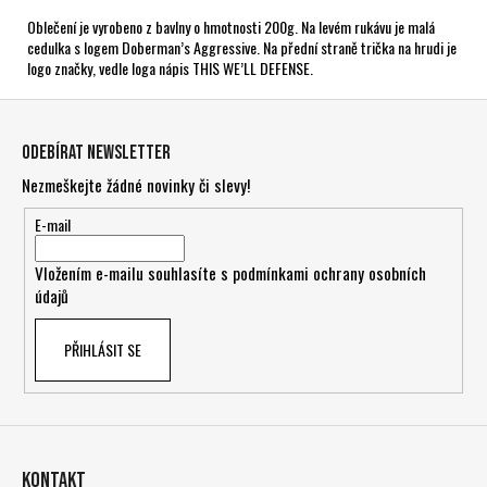
Oblečení je vyrobeno z bavlny o hmotnosti 200g. Na levém rukávu je malá
cedulka s logem Doberman’s Aggressive. Na přední straně trička na hrudi je
logo značky, vedle loga nápis THIS WE’LL DEFENSE.
Z
á
Odebírat newsletter
p
Nezmeškejte žádné novinky či slevy!
a
t
E-mail
í
Vložením e-mailu souhlasíte s
podmínkami ochrany osobních
údajů
PŘIHLÁSIT SE
Kontakt