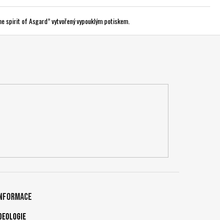
he spirit of Asgard” vytvořený vypouklým potiskem.
Informace
deologie