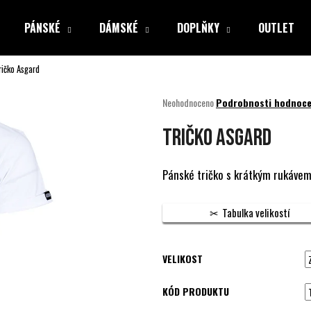
PÁNSKÉ
DÁMSKÉ
DOPLŇKY
OUTLET
ričko Asgard
Co potřebujete najít?
Průměrné
Neohodnoceno
Podrobnosti hodnoce
hodnocení
produktu
HLEDAT
Tričko Asgard
je
0,0
z
Pánské tričko s krátkým rukávem 
5
Doporučujeme
hvězdiček.
Tabulka velikostí
VELIKOST
KÓD PRODUKTU