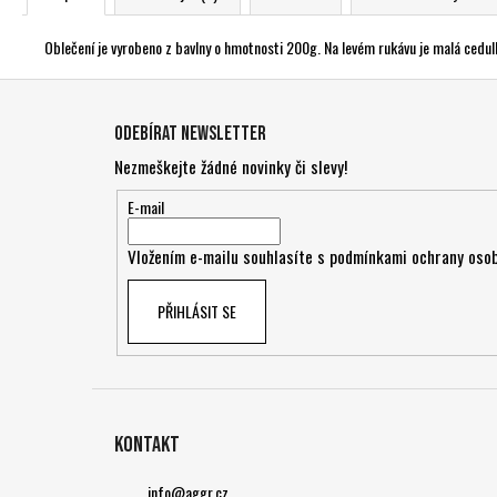
Oblečení je vyrobeno z bavlny o hmotnosti 200g. Na levém rukávu je malá cedu
Z
á
Odebírat newsletter
p
Nezmeškejte žádné novinky či slevy!
a
t
E-mail
í
Vložením e-mailu souhlasíte s
podmínkami ochrany osob
PŘIHLÁSIT SE
Kontakt
info
@
aggr.cz