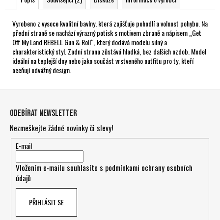
Vyrobeno z vysoce kvalitní bavlny, která zajišťuje pohodlí a volnost pohybu. Na
přední straně se nachází výrazný potisk s motivem zbraně a nápisem „Get
Off My Land REBELL Gun & Roll“, který dodává modelu silný a
charakteristický styl. Zadní strana zůstává hladká, bez dalších ozdob. Model
ideální na teplejší dny nebo jako součást vrstveného outfitu pro ty, kteří
oceňují odvážný design.
Z
á
Odebírat newsletter
p
Nezmeškejte žádné novinky či slevy!
a
t
E-mail
í
Vložením e-mailu souhlasíte s
podmínkami ochrany osobních
údajů
PŘIHLÁSIT SE