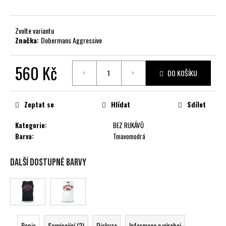
č
u
j
Zvolte variantu
e
Značka:
Dobermans Aggressive
m
e
560 Kč
DO KOŠÍKU
Měrná
cena:
Zeptat se
Hlídat
Sdílet
Kategorie
:
BEZ RUKÁVŮ
Barva
:
Tmavomodrá
Další dostupné barvy
Popis
Související (2)
Diskuze
Informace o výrobci