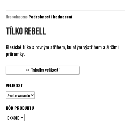
a
j
Průměrné
Neohodnoceno
Podrobnosti hodnocení
í
hodnocení
produktu
Tílko REBELL
t
je
?
0,0
z
Klasické tílko s rovným střihem, kulatým výstřihem a širšími
5
průramky.
hvězdiček.
HLEDAT
Tabulka velikostí
VELIKOST
D
o
p
KÓD PRODUKTU
o
r
u