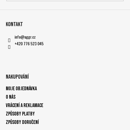
Kontakt
info
@
aggr.cz
+420 776 523 045
Nakupování
Moje objednávka
O nás
Vrácení a reklamace
Způsoby platby
Způsoby doručení