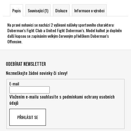
Popis
Související (1)
Diskuze
Informace o výrobci
Na pravé nohavici se nachází 2 vyšívané nášivky sportovního charakteru:
Doberman’s Fight Club a United Fight Doberman’s. Model kalhot je doplněn
další kapsou se zapínáním velkým červeným přívěškem Doberman’s
Offensive.
Z
á
Odebírat newsletter
p
Nezmeškejte žádné novinky či slevy!
a
t
E-mail
í
Vložením e-mailu souhlasíte s
podmínkami ochrany osobních
údajů
PŘIHLÁSIT SE