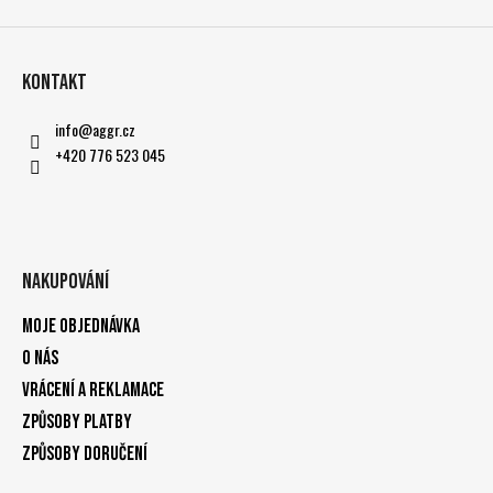
Kontakt
info
@
aggr.cz
+420 776 523 045
Nakupování
Moje objednávka
O nás
Vrácení a reklamace
Způsoby platby
Způsoby doručení