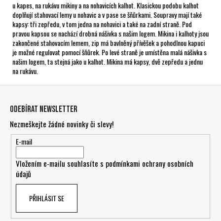
u kapes, na rukávu mikiny a na nohavicích kalhot. Klasickou podobu kalhot
doplňují stahovací lemy u nohavic a v pase se šňůrkami. Soupravy mají také
kapsy: tři zepředu, v tom jedna na nohavici a také na zadní straně. Pod
pravou kapsou se nachází drobná nášivka s našim logem. Mikina i kalhoty jsou
zakončené stahovacím lemem, zip má bavlněný přívěšek a pohodlnou kapuci
je možné regulovat pomocí šňůrek. Po levé straně je umístěna malá nášivka s
našim logem, ta stejná jako u kalhot. Mikina má kapsy, dvě zepředu a jednu
na rukávu.
Z
á
Odebírat newsletter
p
Nezmeškejte žádné novinky či slevy!
a
t
E-mail
í
Vložením e-mailu souhlasíte s
podmínkami ochrany osobních
údajů
PŘIHLÁSIT SE