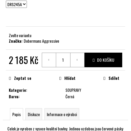
č
u
j
e
m
e
Zvolte variantu
Značka:
Dobermans Aggressive
2 185 Kč
DO KOŠÍKU
Měrná
cena:
Zeptat se
Hlídat
Sdílet
Kategorie
:
SOUPRAVY
Barva
:
Černá
Popis
Diskuze
Informace o výrobci
Celek je vyroben z vysoce kvalitní bavlny. Jedinou ozdobou jsou červené pásky