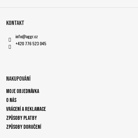
Kontakt
info
@
aggr.cz
+420 776 523 045
Nakupování
Moje objednávka
O nás
Vrácení a reklamace
Způsoby platby
Způsoby doručení