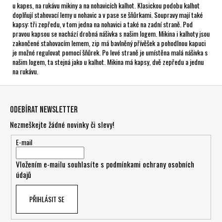
u kapes, na rukávu mikiny a na nohavicích kalhot. Klasickou podobu kalhot
doplňují stahovací lemy u nohavic a v pase se šňůrkami. Soupravy mají také
kapsy: tři zepředu, v tom jedna na nohavici a také na zadní straně. Pod
pravou kapsou se nachází drobná nášivka s našim logem. Mikina i kalhoty jsou
zakončené stahovacím lemem, zip má bavlněný přívěšek a pohodlnou kapuci
je možné regulovat pomocí šňůrek. Po levé straně je umístěna malá nášivka s
našim logem, ta stejná jako u kalhot. Mikina má kapsy, dvě zepředu a jednu
na rukávu.
Z
á
Odebírat newsletter
p
Nezmeškejte žádné novinky či slevy!
a
t
E-mail
í
Vložením e-mailu souhlasíte s
podmínkami ochrany osobních
údajů
PŘIHLÁSIT SE