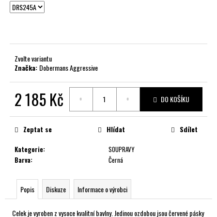
č
u
j
e
m
e
Zvolte variantu
Značka:
Dobermans Aggressive
2 185 Kč
DO KOŠÍKU
Měrná
cena:
Zeptat se
Hlídat
Sdílet
Kategorie
:
SOUPRAVY
Barva
:
Černá
Popis
Diskuze
Informace o výrobci
Celek je vyroben z vysoce kvalitní bavlny. Jedinou ozdobou jsou červené pásky