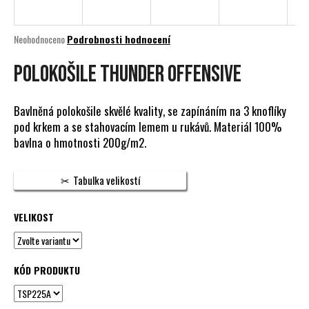
a
j
Průměrné
Neohodnoceno
Podrobnosti hodnocení
í
hodnocení
produktu
POLOKOŠILE THUNDER OFFENSIVE
t
je
?
0,0
z
Bavlněná polokošile skvělé kvality, se zapínáním na 3 knoflíky
5
pod krkem a se stahovacím lemem u rukávů. Materiál 100%
hvězdiček.
bavlna o hmotnosti 200g/m2.
HLEDAT
Tabulka velikostí
VELIKOST
D
o
p
o
KÓD PRODUKTU
r
u