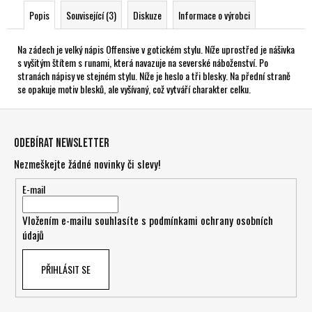
Popis
Související (3)
Diskuze
Informace o výrobci
Na zádech je velký nápis Offensive v gotickém stylu. Níže uprostřed je nášivka
s vyšitým štítem s runami, která navazuje na severské náboženství. Po
stranách nápisy ve stejném stylu. Níže je heslo a tři blesky. Na přední straně
se opakuje motiv blesků, ale vyšívaný, což vytváří charakter celku.
Z
á
Odebírat newsletter
p
Nezmeškejte žádné novinky či slevy!
a
t
E-mail
í
Vložením e-mailu souhlasíte s
podmínkami ochrany osobních
údajů
PŘIHLÁSIT SE