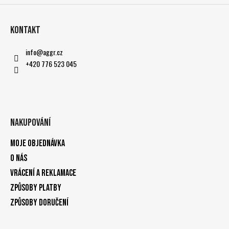
Kontakt
info
@
aggr.cz
+420 776 523 045
Nakupování
Moje objednávka
O nás
Vrácení a reklamace
Způsoby platby
Způsoby doručení