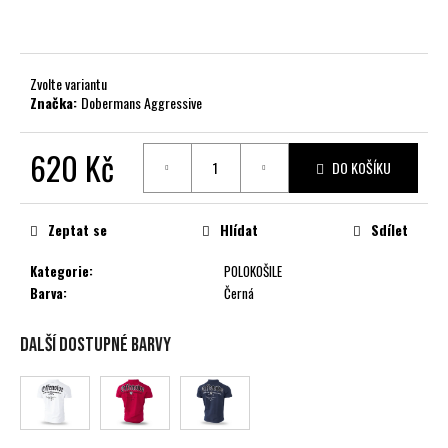
č
u
j
e
Zvolte variantu
m
Značka:
Dobermans Aggressive
e
620 Kč
DO KOŠÍKU
Měrná
cena:
Zeptat se
Hlídat
Sdílet
Kategorie
:
POLOKOŠILE
Barva
:
Černá
Další dostupné barvy