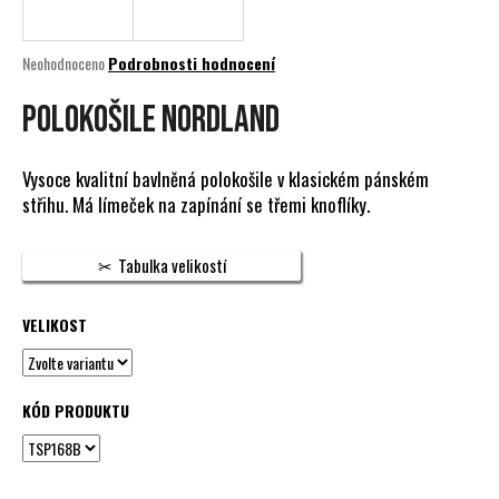
a
j
Průměrné
Neohodnoceno
Podrobnosti hodnocení
í
hodnocení
produktu
POLOKOŠILE NORDLAND
t
je
?
0,0
z
Vysoce kvalitní bavlněná polokošile v klasickém pánském
5
střihu. Má límeček na zapínání se třemi knoflíky.
hvězdiček.
HLEDAT
Tabulka velikostí
VELIKOST
D
o
p
KÓD PRODUKTU
o
r
u