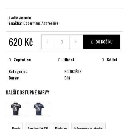
č
u
j
Zvolte variantu
e
Značka:
Dobermans Aggressive
m
e
620 Kč
DO KOŠÍKU
Měrná
cena:
Zeptat se
Hlídat
Sdílet
Kategorie
:
POLOKOŠILE
Barva
:
Bílá
Další dostupné barvy
Popis
Související (2)
Diskuze
Informace o výrobci