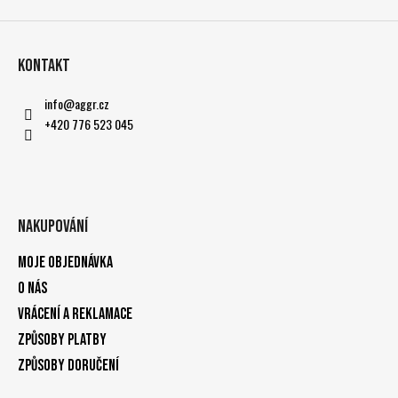
Kontakt
info
@
aggr.cz
+420 776 523 045
Nakupování
Moje objednávka
O nás
Vrácení a reklamace
Způsoby platby
Způsoby doručení