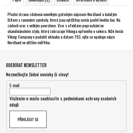
Přední strana zdobená nevelkým gotickým nápisem Nordland a kulatým
štítem s runovými symboly, které jsou vytištěny svisle podél levého švu. Na
zádech vzor s velkým povrchem. Vzor s efektem popraskání ve
skandinávském stylu, který zobrazuje Vikinga opřeného o sekeru. Níže heslo
Viking Company v podobě oblouku a datum 793, výše se opakuje nápis
Nordland ve větším měřítku.
Z
á
Odebírat newsletter
p
Nezmeškejte žádné novinky či slevy!
a
t
E-mail
í
Vložením e-mailu souhlasíte s
podmínkami ochrany osobních
údajů
PŘIHLÁSIT SE