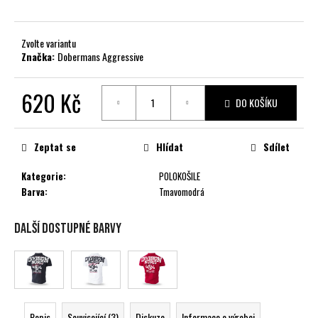
č
u
j
Zvolte variantu
e
Značka:
Dobermans Aggressive
m
e
620 Kč
DO KOŠÍKU
Měrná
cena:
Zeptat se
Hlídat
Sdílet
Kategorie
:
POLOKOŠILE
Barva
:
Tmavomodrá
Další dostupné barvy
Popis
Související (3)
Diskuze
Informace o výrobci