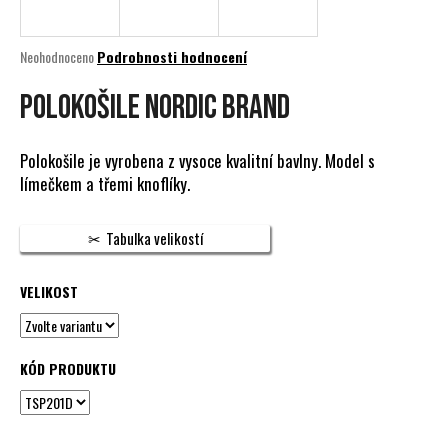
a
j
Průměrné
Neohodnoceno
Podrobnosti hodnocení
í
hodnocení
produktu
POLOKOŠILE NORDIC BRAND
t
je
?
0,0
z
Polokošile je vyrobena z vysoce kvalitní bavlny. Model s
5
límečkem a třemi knoflíky.
hvězdiček.
HLEDAT
Tabulka velikostí
VELIKOST
D
o
p
KÓD PRODUKTU
o
r
u