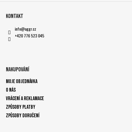
Kontakt
info
@
aggr.cz
+420 776 523 045
Nakupování
Moje objednávka
O nás
Vrácení a reklamace
Způsoby platby
Způsoby doručení