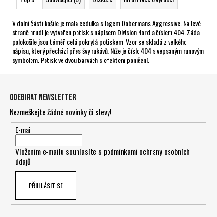
V dolní části košile je malá cedulka s logem Dobermans Aggressive. Na levé
straně hrudi je vytvořen potisk s nápisem Division Nord a číslem 404. Záda
polokošile jsou téměř celá pokrytá potiskem. Vzor se skládá z velkého
nápisu, který přechází přes švy rukávů. Níže je číslo 404 s vepsaným runovým
symbolem. Potisk ve dvou barvách s efektem poničení.
Z
á
Odebírat newsletter
p
Nezmeškejte žádné novinky či slevy!
a
t
E-mail
í
Vložením e-mailu souhlasíte s
podmínkami ochrany osobních
údajů
PŘIHLÁSIT SE