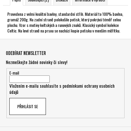
Provedena z velmi kvalitní bavlny, standardní střih. Materiál to 100% bavlna,
gramáž 200g. Na zadní straně polokošile potisk, který pokrývá téměř celou
plochu. Vzor s motivy keltských a runových znaků. Klasický symbol kolekce
Celtic. Na levé straně na prsou se nachází kopie potisku v menším měřítku.
Z
á
Odebírat newsletter
p
Nezmeškejte žádné novinky či slevy!
a
t
E-mail
í
Vložením e-mailu souhlasíte s
podmínkami ochrany osobních
údajů
PŘIHLÁSIT SE