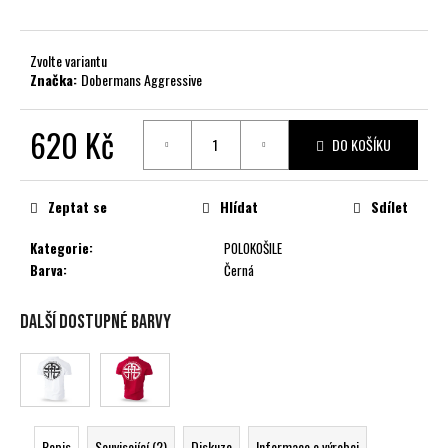
č
u
j
Zvolte variantu
e
Značka:
Dobermans Aggressive
m
e
620 Kč
DO KOŠÍKU
Měrná
cena:
Zeptat se
Hlídat
Sdílet
Kategorie
:
POLOKOŠILE
Barva
:
Černá
Další dostupné barvy
Popis
Související (2)
Diskuze
Informace o výrobci