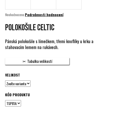
a
j
Průměrné
Neohodnoceno
Podrobnosti hodnocení
í
hodnocení
produktu
POLOKOŠILE CELTIC
t
je
?
0,0
z
Pánská polokošile s límečkem, třemi knoflíky u krku a
5
stahovacím lemem na rukávech.
hvězdiček.
HLEDAT
Tabulka velikostí
VELIKOST
D
o
p
KÓD PRODUKTU
o
r
u