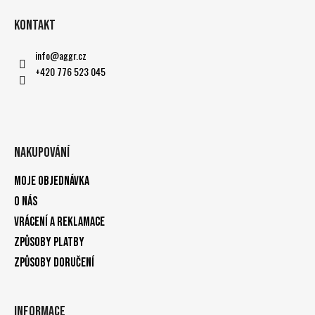
Kontakt
info
@
aggr.cz
+420 776 523 045
Nakupování
Moje objednávka
O nás
Vrácení a reklamace
Způsoby platby
Způsoby doručení
Informace