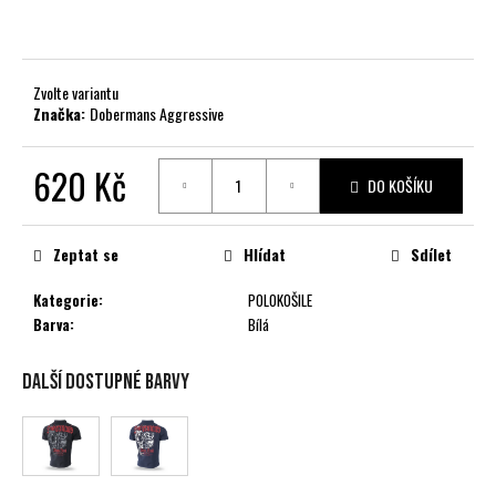
č
u
j
e
Zvolte variantu
m
Značka:
Dobermans Aggressive
e
620 Kč
DO KOŠÍKU
Měrná
cena:
Zeptat se
Hlídat
Sdílet
Kategorie
:
POLOKOŠILE
Barva
:
Bílá
Další dostupné barvy