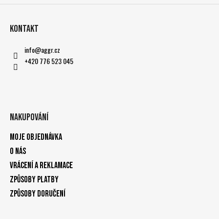
Kontakt
info
@
aggr.cz
+420 776 523 045
Nakupování
Moje objednávka
O nás
Vrácení a reklamace
Způsoby platby
Způsoby doručení