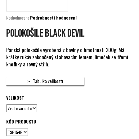
a
j
Průměrné
Neohodnoceno
Podrobnosti hodnocení
í
hodnocení
produktu
POLOKOŠILE BLACK DEVIL
t
je
?
0,0
z
Pánská polokošile vyrobená z bavlny o hmotnosti 200g. Má
5
krátký rukáv zakončený stahovacím lemem, límeček se třemi
hvězdiček.
knoflíky a rovný střih.
HLEDAT
Tabulka velikostí
VELIKOST
D
o
p
o
KÓD PRODUKTU
r
u