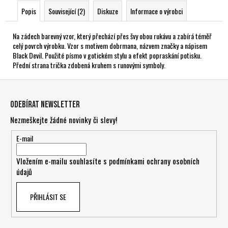
Popis
Související (2)
Diskuze
Informace o výrobci
Na zádech barevný vzor, který přechází přes švy obou rukávu a zabírá téměř
celý povrch výrobku. Vzor s motivem dobrmana, názvem značky a nápisem
Black Devil. Použité písmo v gotickém stylu a efekt popraskání potisku.
Přední strana trička zdobená kruhem s runovými symboly.
Z
á
Odebírat newsletter
p
Nezmeškejte žádné novinky či slevy!
a
t
E-mail
í
Vložením e-mailu souhlasíte s
podmínkami ochrany osobních
údajů
PŘIHLÁSIT SE