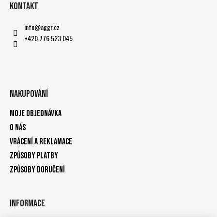
Kontakt
info
@
aggr.cz
+420 776 523 045
Nakupování
Moje objednávka
O nás
Vrácení a reklamace
Způsoby platby
Způsoby doručení
Informace