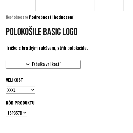
a
j
Průměrné
Neohodnoceno
Podrobnosti hodnocení
í
hodnocení
produktu
Polokošile Basic Logo
t
je
?
0,0
z
Tričko s krátkým rukávem, střih polokošile.
5
hvězdiček.
Tabulka velikostí
HLEDAT
VELIKOST
D
o
KÓD PRODUKTU
p
o
r
u