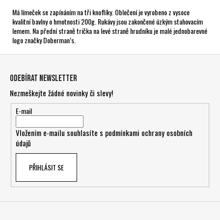
Má límeček se zapínáním na tři knoflíky. Oblečení je vyrobeno z vysoce
kvalitní bavlny o hmotnosti 200g. Rukávy jsou zakončené úzkým stahovacím
lemem. Na přední straně trička na levé straně hrudníku je malé jednobarevné
logo značky Doberman’s.
Z
á
Odebírat newsletter
p
Nezmeškejte žádné novinky či slevy!
a
t
E-mail
í
Vložením e-mailu souhlasíte s
podmínkami ochrany osobních
údajů
PŘIHLÁSIT SE