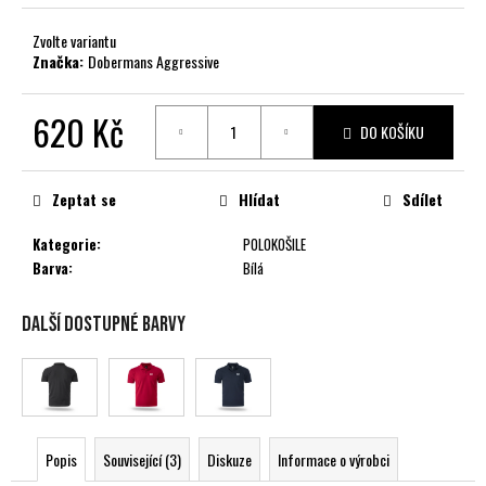
č
u
Zvolte variantu
j
Značka:
Dobermans Aggressive
e
m
620 Kč
e
DO KOŠÍKU
Měrná
cena:
Zeptat se
Hlídat
Sdílet
Kategorie
:
POLOKOŠILE
Barva
:
Bílá
Další dostupné barvy
Popis
Související (3)
Diskuze
Informace o výrobci