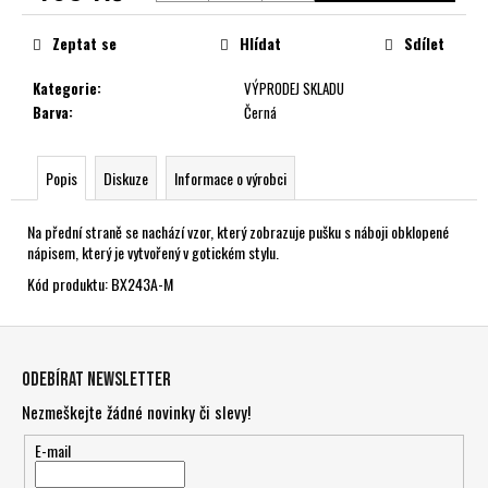
č
Měrná
u
cena:
Zeptat se
Hlídat
Sdílet
j
e
Kategorie
:
VÝPRODEJ SKLADU
m
Barva
:
Černá
e
Popis
Diskuze
Informace o výrobci
Na přední straně se nachází vzor, který zobrazuje pušku s náboji obklopené
nápisem, který je vytvořený v gotickém stylu.
Kód produktu: BX243A-M
Z
á
Odebírat newsletter
p
Nezmeškejte žádné novinky či slevy!
a
t
E-mail
í