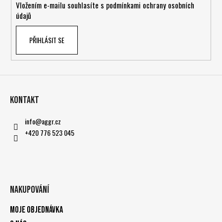
Vložením e-mailu souhlasíte s
podmínkami ochrany osobních
údajů
PŘIHLÁSIT SE
Kontakt
info
@
aggr.cz
+420 776 523 045
Nakupování
Moje objednávka