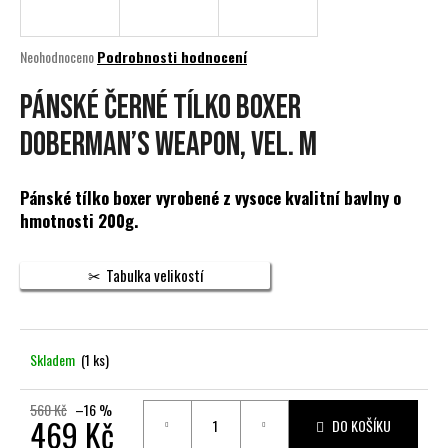
a
j
Průměrné
Neohodnoceno
Podrobnosti hodnocení
í
hodnocení
produktu
PÁNSKÉ ČERNÉ TÍLKO BOXER
t
je
?
0,0
DOBERMAN’S WEAPON, vel. M
z
5
hvězdiček.
Pánské tílko boxer vyrobené z vysoce kvalitní bavlny o
hmotnosti 200g.
HLEDAT
Tabulka velikostí
D
o
Skladem
(1 ks)
p
o
r
560 Kč
–16 %
469 Kč
DO KOŠÍKU
u