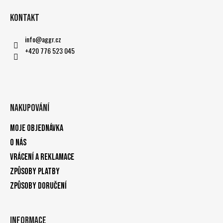
Kontakt
info
@
aggr.cz
+420 776 523 045
Nakupování
Moje objednávka
O nás
Vrácení a reklamace
Způsoby platby
Způsoby doručení
Informace