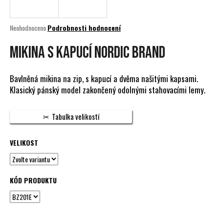
a
j
Průměrné
Neohodnoceno
Podrobnosti hodnocení
í
hodnocení
produktu
MIKINA S KAPUCÍ NORDIC BRAND
t
je
?
0,0
z
Bavlněná mikina na zip, s kapucí a dvěma našitými kapsami.
5
Klasický pánský model zakončený odolnými stahovacími lemy.
hvězdiček.
HLEDAT
Tabulka velikostí
VELIKOST
D
o
p
KÓD PRODUKTU
o
r
u