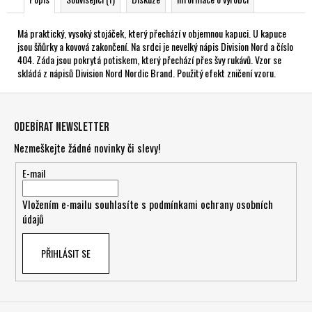
Má praktický, vysoký stojáček, který přechází v objemnou kapuci. U kapuce
jsou šňůrky a kovová zakončení. Na srdci je nevelký nápis Division Nord a číslo
404. Záda jsou pokrytá potiskem, který přechází přes švy rukávů. Vzor se
skládá z nápisů Division Nord Nordic Brand. Použitý efekt zničení vzoru.
Z
á
Odebírat newsletter
p
Nezmeškejte žádné novinky či slevy!
a
t
E-mail
í
Vložením e-mailu souhlasíte s
podmínkami ochrany osobních
údajů
PŘIHLÁSIT SE