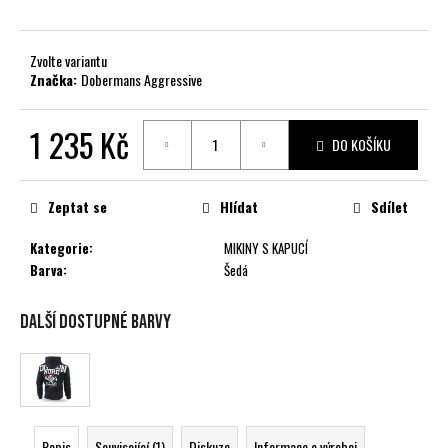
č
u
j
Zvolte variantu
e
Značka:
Dobermans Aggressive
m
e
1 235 Kč
DO KOŠÍKU
Měrná
cena:
Zeptat se
Hlídat
Sdílet
Kategorie
:
MIKINY S KAPUCÍ
Barva
:
Šedá
Další dostupné barvy
Popis
Související (1)
Diskuze
Informace o výrobci