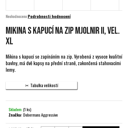
a
j
Průměrné
Neohodnoceno
Podrobnosti hodnocení
í
hodnocení
produktu
MIKINA S KAPUCÍ NA ZIP MJOLNIR II, vel.
t
je
?
0,0
XL
z
5
hvězdiček.
Mikina s kapucí se zapínáním na zip. Vyrobená z vysoce kvalitní
bavlny, má dvě kapsy na přední straně, zakončená stahovacími
HLEDAT
lemy.
Tabulka velikostí
D
o
p
Skladem
(1 ks)
o
Značka:
Dobermans Aggressive
r
u