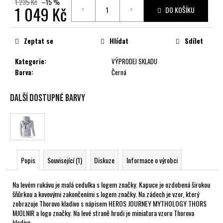
1 235 Kč
–15 %
č
1 049 Kč
DO KOŠÍKU
u
j
Měrná
e
cena:
Zeptat se
Hlídat
Sdílet
m
e
Kategorie
:
VÝPRODEJ SKLADU
Barva
:
Černá
Další dostupné barvy
Popis
Související (1)
Diskuze
Informace o výrobci
Na levém rukávu je malá cedulka s logem značky. Kapuce je ozdobená širokou
šňůrkou a kovovými zakončeními s logem značky. Na zádech je vzor, který
zobrazuje Thorovo kladivo s nápisem HEROS JOURNEY MYTHOLOGY THORS
MJOLNIR a logo značky. Na levé straně hrudi je miniatura vzoru Thorova
kladiva.