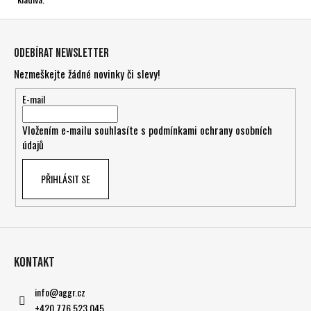
Z
á
Odebírat newsletter
p
Nezmeškejte žádné novinky či slevy!
a
t
E-mail
í
Vložením e-mailu souhlasíte s
podmínkami ochrany osobních
údajů
PŘIHLÁSIT SE
Kontakt
info
@
aggr.cz
+420 776 523 045