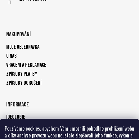
Nakupování
Moje objednávka
O nás
Vrácení a reklamace
Způsoby platby
Způsoby doručení
Informace
Ideologie
Obchodní podmínky
Používáme cookies, abychom Vám umožnili pohodlné prohlížení webu
a díky analýze provozu webu neustále zlepšovali jeho funkce, výkon a
Podmínky ochrany osobních údajů