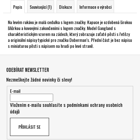
Popis
Související (1)
Diskuze
Informace o výrobci
Na levém rukávu je malá cedulka s logem značky. Kapuce je ozdobená širokou
šňůrkou a kovovými zakončeními s logem značky. Model Gangland s
charakteristickým vzorem na zádech, který zobrazuje zaťaté pěsti s řetězy
a originální nápisy typické pro značku Doberman’s. Přední část je bez nápisu
s miniaturou pěsti s nápisem na hrudi po levé straně.
Z
á
Odebírat newsletter
p
Nezmeškejte žádné novinky či slevy!
a
t
E-mail
í
Vložením e-mailu souhlasíte s
podmínkami ochrany osobních
údajů
PŘIHLÁSIT SE