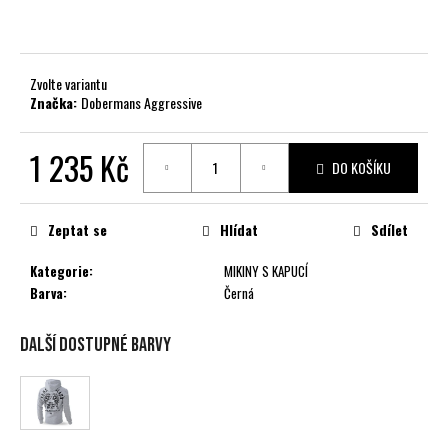
č
u
j
e
Zvolte variantu
m
Značka:
Dobermans Aggressive
e
1 235 Kč
DO KOŠÍKU
Měrná
cena:
Zeptat se
Hlídat
Sdílet
Kategorie
:
MIKINY S KAPUCÍ
Barva
:
Černá
Další dostupné barvy