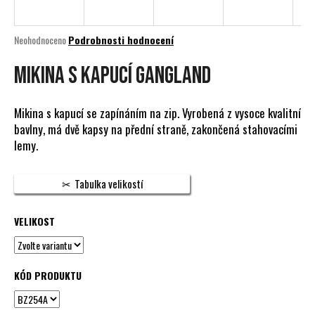
a
j
Průměrné
Neohodnoceno
Podrobnosti hodnocení
í
hodnocení
produktu
MIKINA S KAPUCÍ GANGLAND
t
je
?
0,0
z
Mikina s kapucí se zapínáním na zip. Vyrobená z vysoce kvalitní
5
bavlny, má dvě kapsy na přední straně, zakončená stahovacími
hvězdiček.
lemy.
HLEDAT
Tabulka velikostí
VELIKOST
D
o
p
o
KÓD PRODUKTU
r
u