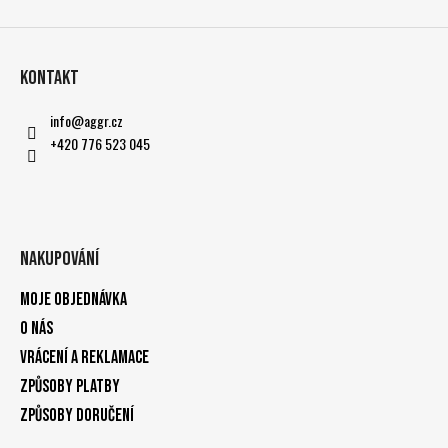
Kontakt
info
@
aggr.cz
+420 776 523 045
Nakupování
Moje objednávka
O nás
Vrácení a reklamace
Způsoby platby
Způsoby doručení