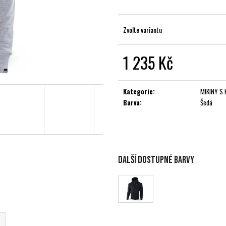
Zvolte variantu
1 235 Kč
Měrná
cena:
Kategorie
:
MIKINY S 
Barva
:
Šedá
Další dostupné barvy