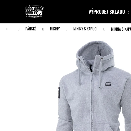
K
Přejít
na
o
VÝPRODEJ SKLADU
obsah
Zpět
Zpět
š
do obchodu
do obchodu
í
Domů
PÁNSKÉ
MIKINY
MIKINY S KAPUCÍ
MIKINA S KA
k