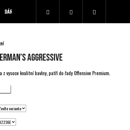
Hledat
Přihlášení
Nákupní
DÁRKOVÝ POUKAZ
Kontakty
košík
ní
BERMAN’S AGGRESSIVE
a z vysoce kvalitní bavlny, patří do řady Offensive Premium.