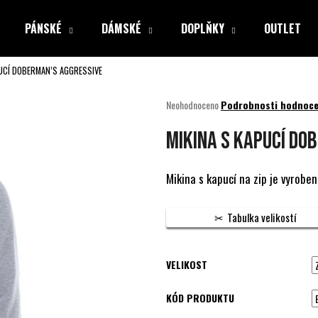
PÁNSKÉ
DÁMSKÉ
DOPLŇKY
OUTLET
PUCÍ DOBERMAN’S AGGRESSIVE
Co potřebujete najít?
Průměrné
Neohodnoceno
Podrobnosti hodnoce
hodnocení
produktu
HLEDAT
MIKINA S KAPUCÍ DO
je
0,0
z
Mikina s kapucí na zip je vyroben
5
Doporučujeme
hvězdiček.
Tabulka velikostí
VELIKOST
KÓD PRODUKTU