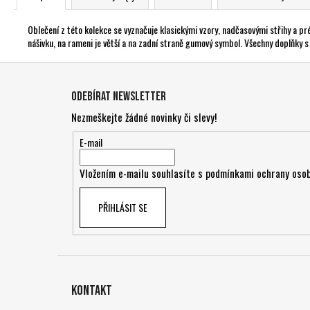
Oblečení z této kolekce se vyznačuje klasickými vzory, nadčasovými střihy a 
nášivku, na rameni je větší a na zadní straně gumový symbol. Všechny doplňky
Z
á
Odebírat newsletter
p
Nezmeškejte žádné novinky či slevy!
a
t
E-mail
í
Vložením e-mailu souhlasíte s
podmínkami ochrany osob
PŘIHLÁSIT SE
Kontakt