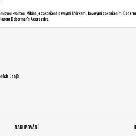
prémiovou kvalitou. Mikina je zakončená pevnými šňůrkami, kovovými zakončeními Doberm
 s logem Doberman's Aggressive.
ních údajů
Nakupování