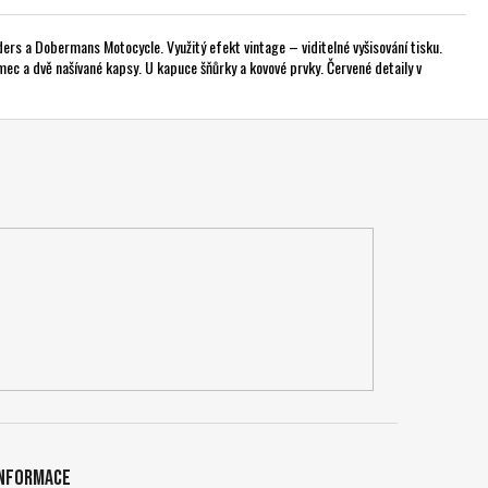
ders a Dobermans Motocycle. Využitý efekt vintage – viditelné vyšisování tisku.
mec a dvě našívané kapsy. U kapuce šňůrky a kovové prvky. Červené detaily v
Informace