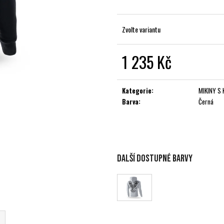
Zvolte variantu
1 235 Kč
Měrná
cena:
Kategorie
:
MIKINY S 
Barva
:
Černá
Další dostupné barvy