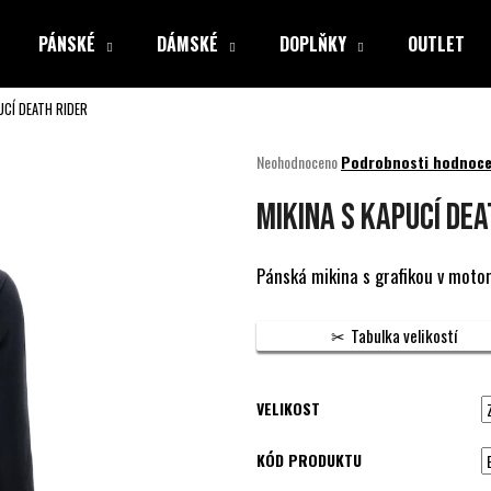
PÁNSKÉ
DÁMSKÉ
DOPLŇKY
OUTLET
UCÍ DEATH RIDER
Co potřebujete najít?
Průměrné
Neohodnoceno
Podrobnosti hodnoce
hodnocení
produktu
HLEDAT
MIKINA S KAPUCÍ DEA
je
0,0
z
Pánská mikina s grafikou v moto
5
Doporučujeme
hvězdiček.
Tabulka velikostí
VELIKOST
KÓD PRODUKTU