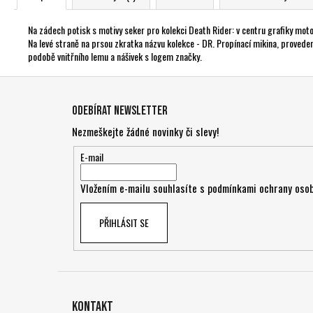
Na zádech potisk s motivy seker pro kolekci Death Rider: v centru grafiky moto
Na levé straně na prsou zkratka názvu kolekce - DR. Propínací mikina, proveden
podobě vnitřního lemu a nášivek s logem značky.
Z
á
Odebírat newsletter
p
Nezmeškejte žádné novinky či slevy!
a
t
E-mail
í
Vložením e-mailu souhlasíte s
podmínkami ochrany osob
PŘIHLÁSIT SE
Kontakt