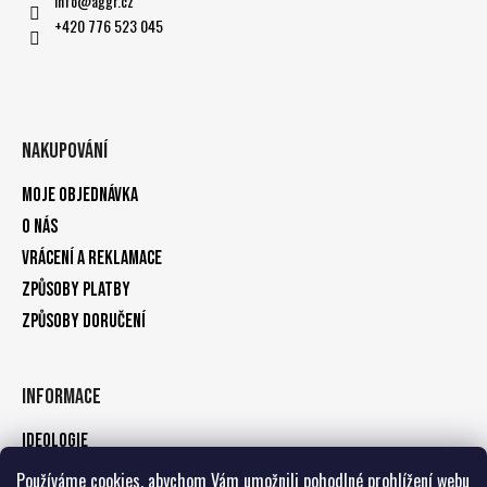
info
@
aggr.cz
+420 776 523 045
Nakupování
Moje objednávka
O nás
Vrácení a reklamace
Způsoby platby
Způsoby doručení
Informace
Ideologie
Obchodní podmínky
Používáme cookies, abychom Vám umožnili pohodlné prohlížení webu