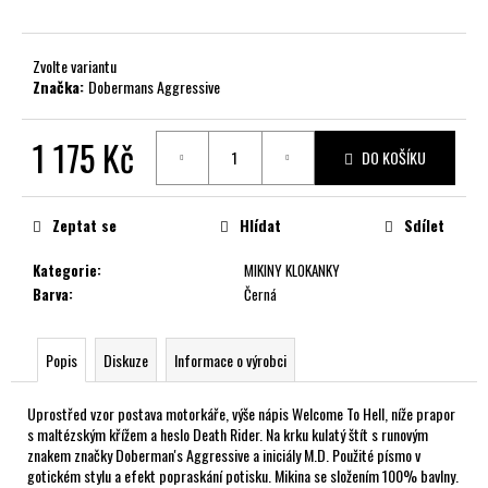
č
u
j
Zvolte variantu
e
Značka:
Dobermans Aggressive
m
e
1 175 Kč
DO KOŠÍKU
Měrná
cena:
Zeptat se
Hlídat
Sdílet
Kategorie
:
MIKINY KLOKANKY
Barva
:
Černá
Popis
Diskuze
Informace o výrobci
Uprostřed vzor postava motorkáře, výše nápis Welcome To Hell, níže prapor
s maltézským křížem a heslo Death Rider. Na krku kulatý štít s runovým
znakem značky Doberman's Aggressive a iniciály M.D. Použité písmo v
gotickém stylu a efekt popraskání potisku. Mikina se složením 100% bavlny.