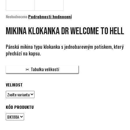
a
j
Průměrné
Neohodnoceno
Podrobnosti hodnocení
í
hodnocení
produktu
MIKINA KLOKANKA DR WELCOME TO HELL
t
je
?
0,0
z
Pánská mikina typu klokanka s jednobarevným potiskem, který
5
přechází na kapsu.
hvězdiček.
HLEDAT
Tabulka velikostí
VELIKOST
D
o
p
KÓD PRODUKTU
o
r
u