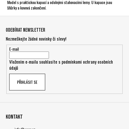
Model s praktickou kapucí a odolnými stahovacími lemy. U kapuce jsou
šňůrky a kovová zakončení.
Z
á
Odebírat newsletter
p
Nezmeškejte žádné novinky či slevy!
a
t
E-mail
í
Vložením e-mailu souhlasíte s
podmínkami ochrany osobních
údajů
PŘIHLÁSIT SE
Kontakt