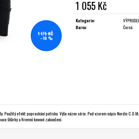
1 055 Kč
Měrná
cena:
Kategorie
:
VÝPRODEJ
Barva
:
Černá
1 175 KČ
–10 %
ly. Použitý efekt popraskání potisku. Výše název série. Pod vzorem nápis Nordic C.O.M
puce šňůrky a firemní kovové zakončení.