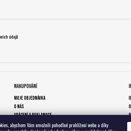
ních údajů
Nakupování
Moje objednávka
I
O nás
O
Vrácení a reklamace
P
Způsoby platby
kies, abychom Vám umožnili pohodlné prohlížení webu a díky