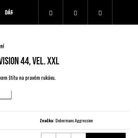
Hledat
Přihlášení
Nákupní
DÁRKOVÝ POUKAZ
Kontakty
košík
ní
ISION 44, vel. XXL
kem štítu na pravém rukávu.
Značka:
Dobermans Aggressive