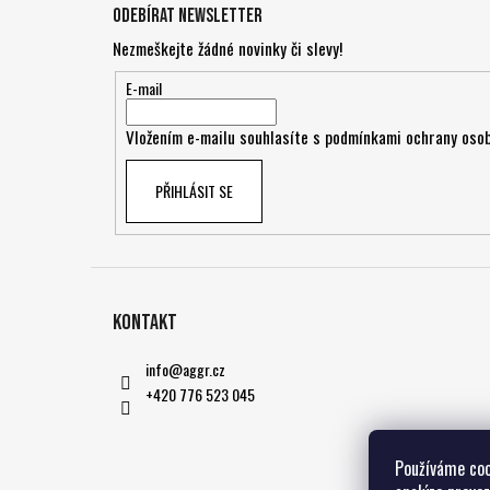
á
Odebírat newsletter
p
Nezmeškejte žádné novinky či slevy!
a
t
E-mail
í
Vložením e-mailu souhlasíte s
podmínkami ochrany osob
PŘIHLÁSIT SE
Kontakt
info
@
aggr.cz
+420 776 523 045
Používáme coo