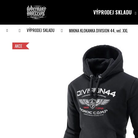
K
Přejít
na
o
VÝPRODEJ SKLADU
obsah
Zpět
Zpět
š
do obchodu
do obchodu
í
Domů
VÝPRODEJ SKLADU
MIKINA KLOKANKA DIVISION 44, vel. XXL
k
AKCE