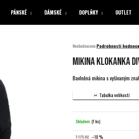
PÁNSKÉ
DÁMSKÉ
DOPLŇKY
OUTLET
Co potřebujete najít?
Průměrné
Neohodnoceno
Podrobnosti hodnoce
hodnocení
produktu
HLEDAT
MIKINA KLOKANKA DIV
je
0,0
z
Bavlněná mikina s vyšívaným zna
5
Doporučujeme
hvězdiček.
Tabulka velikostí
Skladem
(1 ks)
1 175 Kč
–10 %