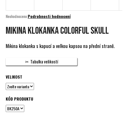
a
j
Průměrné
Neohodnoceno
Podrobnosti hodnocení
í
hodnocení
produktu
MIKINA KLOKANKA COLORFUL SKULL
t
je
?
0,0
z
Mikina klokanka s kapucí a velkou kapsou na přední straně.
5
hvězdiček.
Tabulka velikostí
HLEDAT
VELIKOST
D
o
KÓD PRODUKTU
p
o
r
u