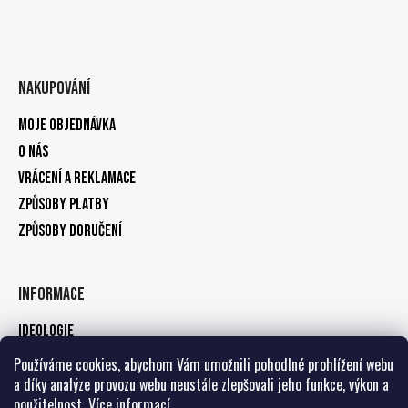
Nakupování
Moje objednávka
O nás
Vrácení a reklamace
Způsoby platby
Způsoby doručení
Informace
Ideologie
Obchodní podmínky
Používáme cookies, abychom Vám umožnili pohodlné prohlížení webu
a díky analýze provozu webu neustále zlepšovali jeho funkce, výkon a
Podmínky ochrany osobních údajů
použitelnost.
Více informací