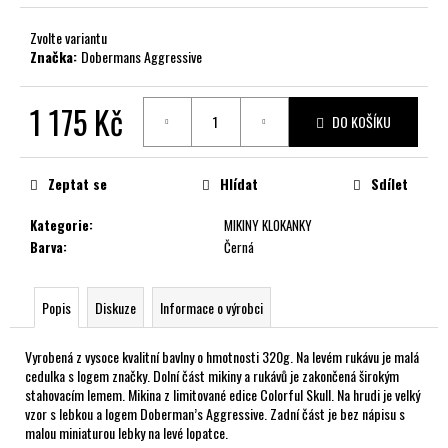
č
u
Zvolte variantu
j
Značka:
Dobermans Aggressive
e
m
1 175 Kč
e
DO KOŠÍKU
Měrná
cena:
Zeptat se
Hlídat
Sdílet
Kategorie
:
MIKINY KLOKANKY
Barva
:
Černá
Popis
Diskuze
Informace o výrobci
Vyrobená z vysoce kvalitní bavlny o hmotnosti 320g. Na levém rukávu je malá
cedulka s logem značky. Dolní část mikiny a rukávů je zakončená širokým
stahovacím lemem. Mikina z limitované edice Colorful Skull. Na hrudi je velký
vzor s lebkou a logem Doberman’s Aggressive. Zadní část je bez nápisu s
malou miniaturou lebky na levé lopatce.