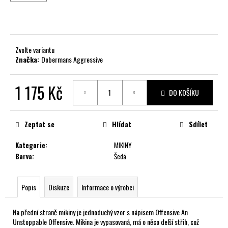
č
u
j
e
m
Zvolte variantu
e
Značka:
Dobermans Aggressive
1 175 Kč
DO KOŠÍKU
Měrná
cena:
Zeptat se
Hlídat
Sdílet
Kategorie
:
MIKINY
Barva
:
Šedá
Popis
Diskuze
Informace o výrobci
Na přední straně mikiny je jednoduchý vzor s nápisem Offensive An
Unstoppable Offensive. Mikina je vypasovaná, má o něco delší střih, což