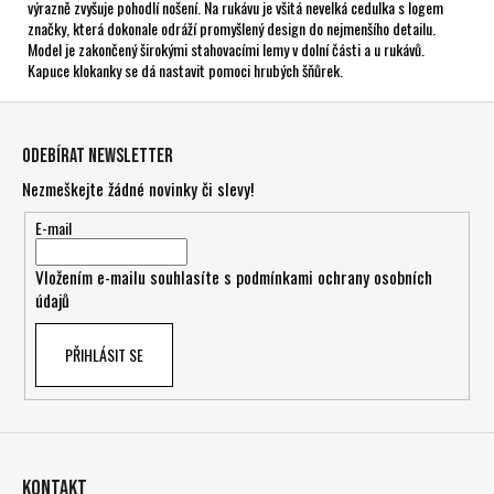
výrazně zvyšuje pohodlí nošení. Na rukávu je všitá nevelká cedulka s logem
značky, která dokonale odráží promyšlený design do nejmenšího detailu.
Model je zakončený širokými stahovacími lemy v dolní části a u rukávů.
Kapuce klokanky se dá nastavit pomoci hrubých šňůrek.
Z
á
Odebírat newsletter
p
Nezmeškejte žádné novinky či slevy!
a
t
E-mail
í
Vložením e-mailu souhlasíte s
podmínkami ochrany osobních
údajů
PŘIHLÁSIT SE
Kontakt