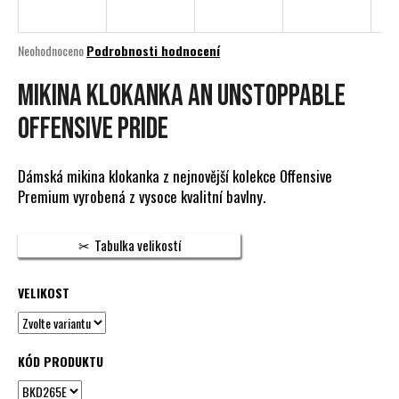
a
j
Průměrné
Neohodnoceno
Podrobnosti hodnocení
í
hodnocení
produktu
MIKINA KLOKANKA AN UNSTOPPABLE
t
je
?
0,0
OFFENSIVE PRIDE
z
5
hvězdiček.
Dámská mikina klokanka z nejnovější kolekce Offensive
Premium vyrobená z vysoce kvalitní bavlny.
HLEDAT
Tabulka velikostí
D
VELIKOST
o
p
o
KÓD PRODUKTU
r
u