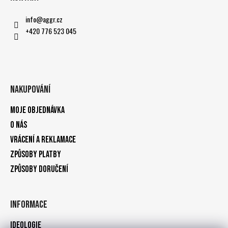
info
@
aggr.cz
+420 776 523 045
Nakupování
Moje objednávka
O nás
Vrácení a reklamace
Způsoby platby
Způsoby doručení
Informace
Ideologie