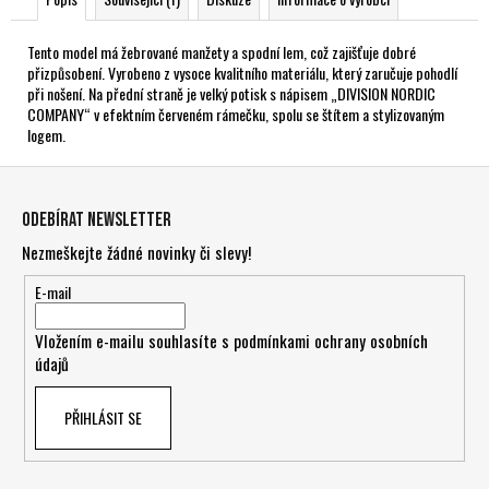
Tento model má žebrované manžety a spodní lem, což zajišťuje dobré
přizpůsobení. Vyrobeno z vysoce kvalitního materiálu, který zaručuje pohodlí
při nošení. Na přední straně je velký potisk s nápisem „DIVISION NORDIC
COMPANY“ v efektním červeném rámečku, spolu se štítem a stylizovaným
logem.
Z
á
Odebírat newsletter
p
Nezmeškejte žádné novinky či slevy!
a
t
E-mail
í
Vložením e-mailu souhlasíte s
podmínkami ochrany osobních
údajů
PŘIHLÁSIT SE