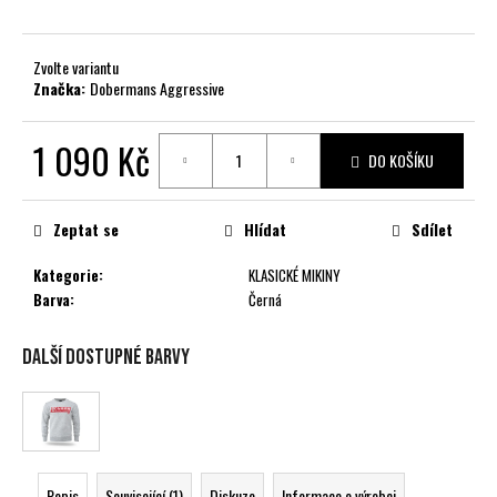
č
u
j
Zvolte variantu
e
Značka:
Dobermans Aggressive
m
e
1 090 Kč
DO KOŠÍKU
Měrná
cena:
Zeptat se
Hlídat
Sdílet
Kategorie
:
KLASICKÉ MIKINY
Barva
:
Černá
Další dostupné barvy
Popis
Související (1)
Diskuze
Informace o výrobci