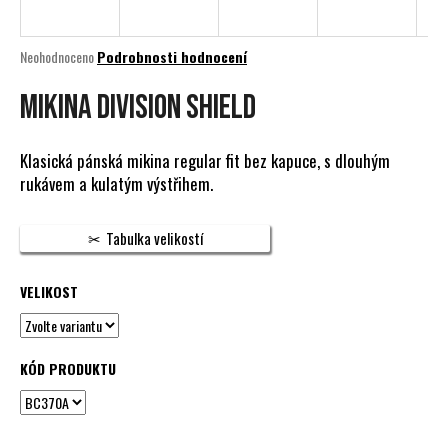
a
j
Průměrné
Neohodnoceno
Podrobnosti hodnocení
í
hodnocení
produktu
Mikina DIVISION SHIELD
t
je
?
0,0
z
Klasická pánská mikina regular fit bez kapuce, s dlouhým
5
rukávem a kulatým výstřihem.
hvězdiček.
HLEDAT
Tabulka velikostí
VELIKOST
D
o
p
KÓD PRODUKTU
o
r
u