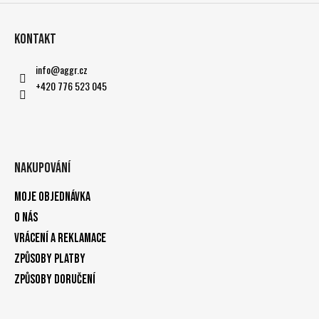
Kontakt
info
@
aggr.cz
+420 776 523 045
Nakupování
Moje objednávka
O nás
Vrácení a reklamace
Způsoby platby
Způsoby doručení